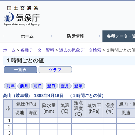
ホーム
防災情報
各種データ・
ホーム
>
各種データ・資料
>
過去の気象データ検索
>
１時間ごとの
１時間ごとの値
高山（岐阜県) 1888年4月16日 （１時間ごとの値）
露点
気圧(hPa)
風向・風
降水量
気温
蒸気圧
湿度
時
温度
(mm)
(℃)
(hPa)
(％)
現地
海面
風速
(℃)
1
2
3