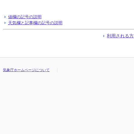
値欄の記号の説明
天気欄と記事欄の記号の説明
利用される方
気象庁ホームページについて