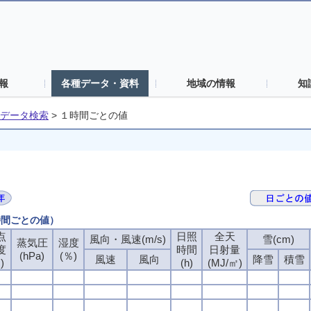
報
各種データ・資料
地域の情報
知
データ検索
>
１時間ごとの値
時間ごとの値）
点
点
点
点
日照
日照
日照
日照
全天
全天
全天
全天
風向・風速(m/s)
風向・風速(m/s)
風向・風速(m/s)
風向・風速(m/s)
雪(cm)
雪(cm)
雪(cm)
雪(cm)
蒸気圧
蒸気圧
蒸気圧
蒸気圧
湿度
湿度
湿度
湿度
度
度
度
度
時間
時間
時間
時間
日射量
日射量
日射量
日射量
(hPa)
(hPa)
(hPa)
(hPa)
(％)
(％)
(％)
(％)
風速
風速
風速
風速
風向
風向
風向
風向
降雪
降雪
降雪
降雪
積雪
積雪
積雪
積雪
)
)
)
)
(h)
(h)
(h)
(h)
(MJ/㎡)
(MJ/㎡)
(MJ/㎡)
(MJ/㎡)