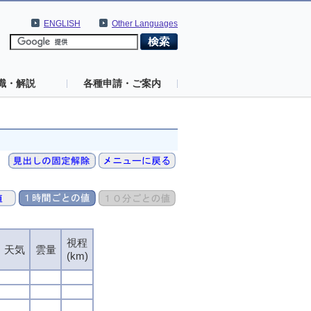
ENGLISH
Other Languages
識・解説
各種申請・ご案内
視程
視程
視程
視程
天気
天気
天気
天気
雲量
雲量
雲量
雲量
(km)
(km)
(km)
(km)