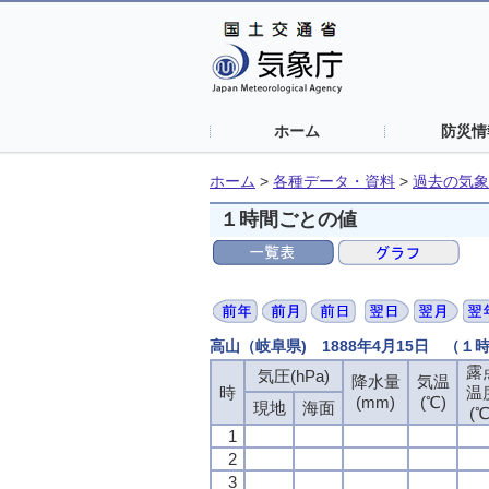
ホーム
防災情
ホーム
>
各種データ・資料
>
過去の気象
１時間ごとの値
高山（岐阜県) 1888年4月15日 （１
露
露
露
露
気圧(hPa)
気圧(hPa)
気圧(hPa)
気圧(hPa)
降水量
降水量
降水量
降水量
気温
気温
気温
気温
時
時
時
時
温
温
温
温
(mm)
(mm)
(mm)
(mm)
(℃)
(℃)
(℃)
(℃)
現地
現地
現地
現地
海面
海面
海面
海面
(℃
(℃
(℃
(℃
1
1
1
1
2
2
2
2
3
3
3
3