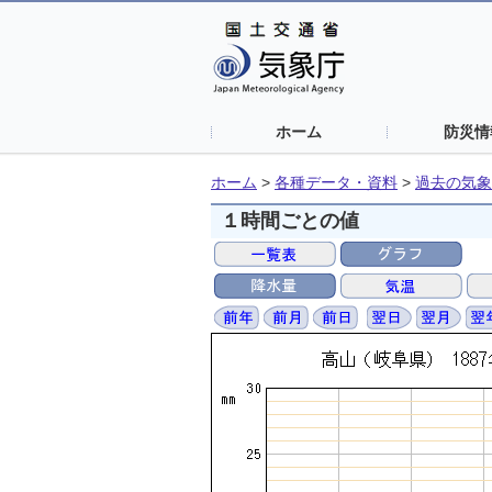
ホーム
防災情
ホーム
>
各種データ・資料
>
過去の気象
１時間ごとの値