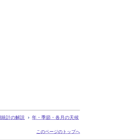
測統計の解説
年・季節・各月の天候
このページのトップへ