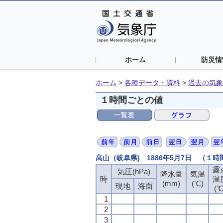
ホーム
防災情
ホーム
>
各種データ・資料
>
過去の気象
１時間ごとの値
高山（岐阜県) 1886年5月7日 （１
露
気圧(hPa)
降水量
気温
時
温
(mm)
(℃)
現地
海面
(℃
1
2
3