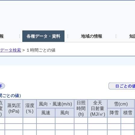
報
各種データ・資料
地域の情報
知
データ検索
>
１時間ごとの値
時間ごとの値）
点
日照
全天
風向・風速(m/s)
雪(cm)
蒸気圧
湿度
度
時間
日射量
(hPa)
(％)
風速
風向
降雪
積雪
)
(h)
(MJ/㎡)