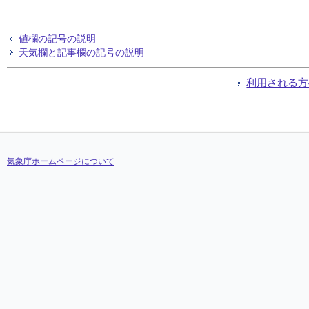
値欄の記号の説明
天気欄と記事欄の記号の説明
利用される方
気象庁ホームページについて