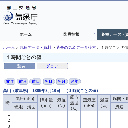
ホーム
防災情報
各種データ・
ホーム
>
各種データ・資料
>
過去の気象データ検索
>
１時間ごとの
１時間ごとの値
高山（岐阜県) 1885年8月16日 （１時間ごとの値）
露点
気圧(hPa)
風向・風
降水量
気温
蒸気圧
湿度
時
温度
(mm)
(℃)
(hPa)
(％)
現地
海面
風速
(℃)
1
2
3