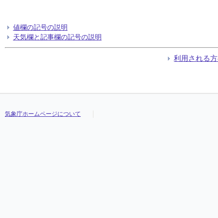
値欄の記号の説明
天気欄と記事欄の記号の説明
利用される方
気象庁ホームページについて