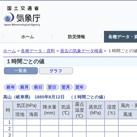
ホーム
防災情報
各種データ・
ホーム
>
各種データ・資料
>
過去の気象データ検索
>
１時間ごとの
１時間ごとの値
高山（岐阜県) 1885年8月12日 （１時間ごとの値）
露点
気圧(hPa)
風向・風
降水量
気温
蒸気圧
湿度
時
温度
(mm)
(℃)
(hPa)
(％)
現地
海面
風速
(℃)
1
2
3