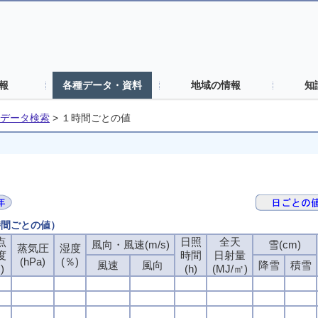
報
各種データ・資料
地域の情報
知
データ検索
>
１時間ごとの値
時間ごとの値）
点
日照
全天
風向・風速(m/s)
雪(cm)
蒸気圧
湿度
度
時間
日射量
(hPa)
(％)
風速
風向
降雪
積雪
)
(h)
(MJ/㎡)