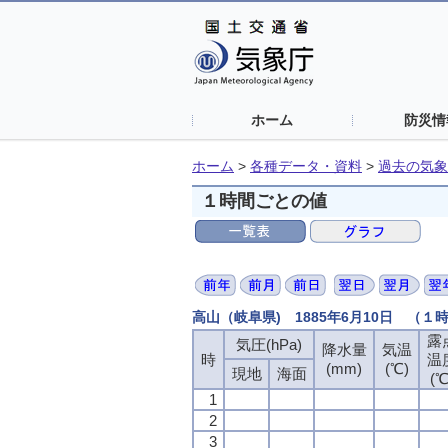
ホーム
防災情
ホーム
>
各種データ・資料
>
過去の気象
１時間ごとの値
高山（岐阜県) 1885年6月10日 （１
露
気圧(hPa)
降水量
気温
時
温
(mm)
(℃)
現地
海面
(℃
1
2
3