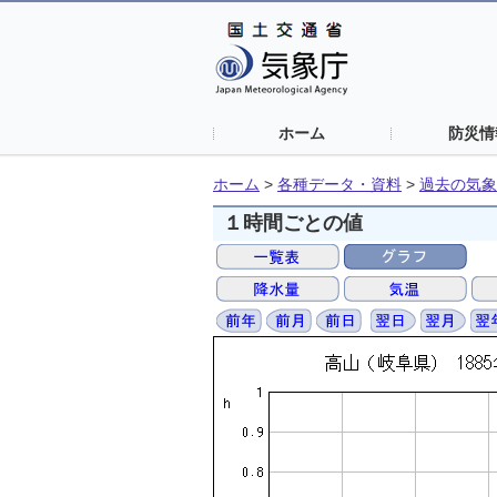
ホーム
防災情
ホーム
>
各種データ・資料
>
過去の気象
１時間ごとの値