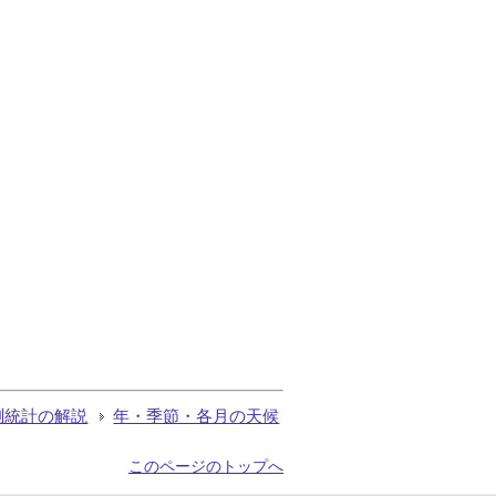
測統計の解説
年・季節・各月の天候
このページのトップへ