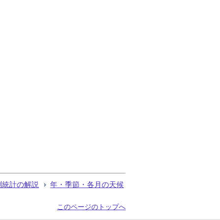
測統計の解説
年・季節・各月の天候
このページのトップへ