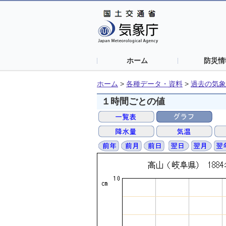
ホーム
防災情
ホーム
>
各種データ・資料
>
過去の気象
１時間ごとの値