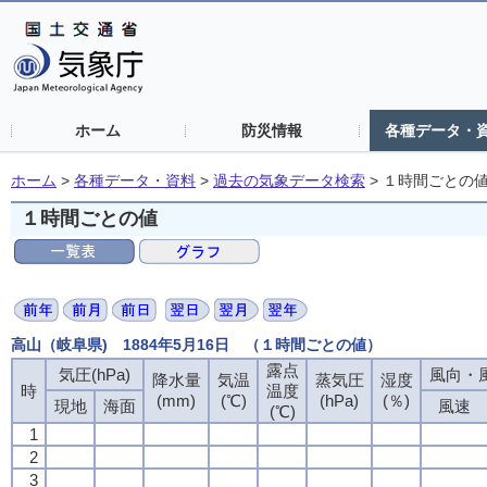
ホーム
防災情報
各種データ・
ホーム
>
各種データ・資料
>
過去の気象データ検索
>
１時間ごとの
１時間ごとの値
高山（岐阜県) 1884年5月16日 （１時間ごとの値）
露点
気圧(hPa)
風向・風
降水量
気温
蒸気圧
湿度
時
温度
(mm)
(℃)
(hPa)
(％)
現地
海面
風速
(℃)
1
2
3