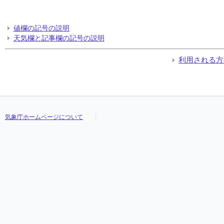
値欄の記号の説明
天気欄と記事欄の記号の説明
利用される方
気象庁ホームページについて