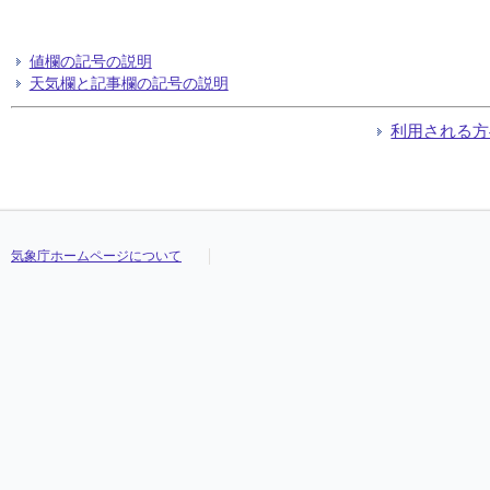
値欄の記号の説明
天気欄と記事欄の記号の説明
利用される方
気象庁ホームページについて