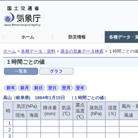
ホーム
防災情報
各種データ・
ホーム
>
各種データ・資料
>
過去の気象データ検索
>
１時間ごとの
１時間ごとの値
高山（岐阜県) 1884年1月15日 （１時間ごとの値）
露点
気圧(hPa)
風向・風
降水量
気温
蒸気圧
湿度
時
温度
(mm)
(℃)
(hPa)
(％)
現地
海面
風速
(℃)
1
2
3