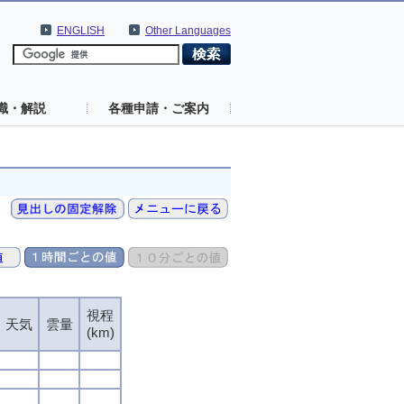
ENGLISH
Other Languages
識・解説
各種申請・ご案内
視程
視程
視程
視程
天気
天気
天気
天気
雲量
雲量
雲量
雲量
(km)
(km)
(km)
(km)