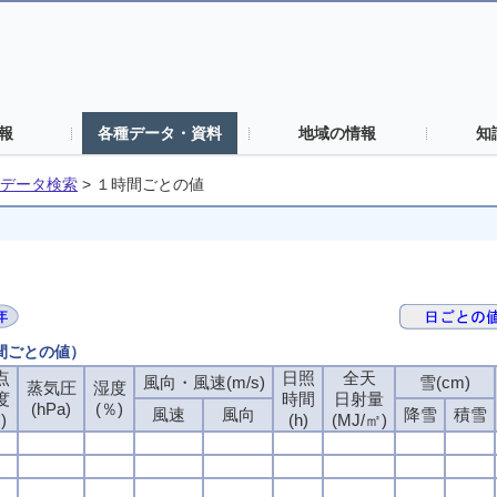
報
各種データ・資料
地域の情報
知
データ検索
>
１時間ごとの値
時間ごとの値）
点
点
点
点
日照
日照
日照
日照
全天
全天
全天
全天
風向・風速(m/s)
風向・風速(m/s)
風向・風速(m/s)
風向・風速(m/s)
雪(cm)
雪(cm)
雪(cm)
雪(cm)
蒸気圧
蒸気圧
蒸気圧
蒸気圧
湿度
湿度
湿度
湿度
度
度
度
度
時間
時間
時間
時間
日射量
日射量
日射量
日射量
(hPa)
(hPa)
(hPa)
(hPa)
(％)
(％)
(％)
(％)
風速
風速
風速
風速
風向
風向
風向
風向
降雪
降雪
降雪
降雪
積雪
積雪
積雪
積雪
)
)
)
)
(h)
(h)
(h)
(h)
(MJ/㎡)
(MJ/㎡)
(MJ/㎡)
(MJ/㎡)