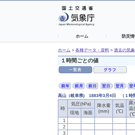
ホーム
防災情
ホーム
>
各種データ・資料
>
過去の気象
１時間ごとの値
高山（岐阜県) 1883年3月4日 （１
露
露
露
露
気圧(hPa)
気圧(hPa)
気圧(hPa)
気圧(hPa)
降水量
降水量
降水量
降水量
気温
気温
気温
気温
時
時
時
時
温
温
温
温
(mm)
(mm)
(mm)
(mm)
(℃)
(℃)
(℃)
(℃)
現地
現地
現地
現地
海面
海面
海面
海面
(℃
(℃
(℃
(℃
1
1
1
1
2
2
2
2
3
3
3
3