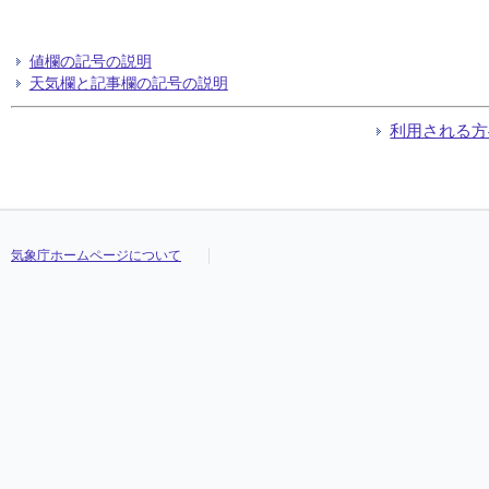
値欄の記号の説明
天気欄と記事欄の記号の説明
利用される方
気象庁ホームページについて