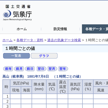
ホーム
防災情報
各種データ・
ホーム
>
各種データ・資料
>
過去の気象データ検索
>
１時間ごとの
１時間ごとの値
高山（岐阜県) 1881年7月6日 （１時間ごとの値）
露点
気圧(hPa)
風向・風
降水量
気温
蒸気圧
湿度
時
温度
(mm)
(℃)
(hPa)
(％)
現地
海面
風速
(℃)
1
2
3