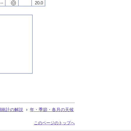
--
20.0
測統計の解説
年・季節・各月の天候
このページのトップへ