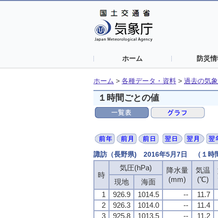
ホーム
防災情
ホーム
>
各種データ・資料
>
過去の気象
１時間ごとの値
諏訪（長野県) 2016年5月7日 （１
気圧(hPa)
降水量
気温
時
(mm)
(℃)
現地
海面
1
926.9
1014.5
--
11.7
2
926.3
1014.0
--
11.4
3
925.8
1013.5
--
11.2