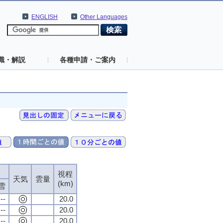
ENGLISH
Other Languages
識・解説
各種申請・ご案内
視程
天気
雲量
(km)
雪
--
20.0
--
20.0
--
20.0