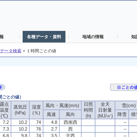
報
各種データ・資料
地域の情報
知
データ検索
>
１時間ごとの値
時間ごとの値）
露点
日照
全天
風向・風速(m/s)
雪(cm)
蒸気圧
湿度
温度
時間
日射量
(hPa)
(％)
風速
風向
降雪
積
(℃)
(h)
(MJ/㎡)
7.2
10.2
74
4.8
西南西
--
7.3
10.2
76
2.7
西
--
6.8
9.8
74
3.5
北西
--