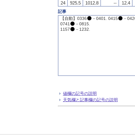
24
925.5
1012.8
--
12.4
記事
【自動】0336
－0401. 0415
－042
0741
－0815.
1157
－1232.
値欄の記号の説明
天気欄と記事欄の記号の説明