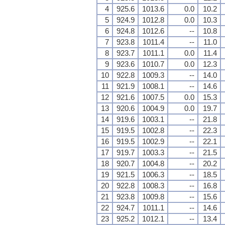
4
925.6
1013.6
0.0
10.2
5
924.9
1012.8
0.0
10.3
6
924.8
1012.6
--
10.8
7
923.8
1011.4
--
11.0
8
923.7
1011.1
0.0
11.4
9
923.6
1010.7
0.0
12.3
10
922.8
1009.3
--
14.0
11
921.9
1008.1
--
14.6
12
921.6
1007.5
0.0
15.3
13
920.6
1004.9
0.0
19.7
14
919.6
1003.1
--
21.8
15
919.5
1002.8
--
22.3
16
919.5
1002.9
--
22.1
17
919.7
1003.3
--
21.5
18
920.7
1004.8
--
20.2
19
921.5
1006.3
--
18.5
20
922.8
1008.3
--
16.8
21
923.8
1009.8
--
15.6
22
924.7
1011.1
--
14.6
23
925.2
1012.1
--
13.4