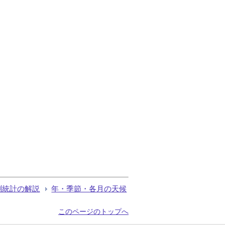
測統計の解説
年・季節・各月の天候
このページのトップへ