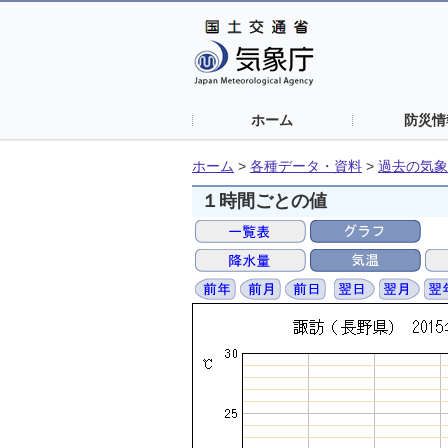
ホーム
防災情
ホーム
>
各種データ・資料
>
過去の気象
１時間ごとの値