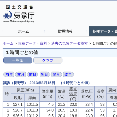
ホーム
防災情報
各種データ・
ホーム
>
各種データ・資料
>
過去の気象データ検索
>
１時間ごとの
１時間ごとの値
諏訪（長野県) 2013年6月15日 （１時間ごとの値）
露点
気圧(hPa)
風向・
降水量
気温
蒸気圧
湿度
時
温度
(mm)
(℃)
(hPa)
(％)
現地
海面
風
(℃)
1
927.1
1011.5
4.5
21.2
20.0
23.4
93
0.
2
926.7
1011.3
34.0
20.5
19.3
22.4
93
1.
3
926.6
1011.2
9.5
20.4
19.8
23.0
96
0.