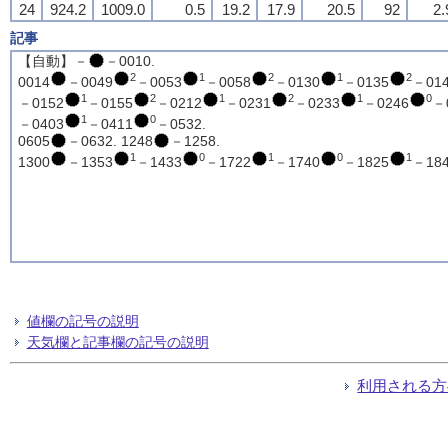
24
924.2
1009.0
0.5
19.2
17.9
20.5
92
2.
記事
【自動】－
－0010.
2
1
2
1
2
0014
－0049
－0053
－0058
－0130
－0135
－01
1
2
1
2
1
0
－0152
－0155
－0212
－0231
－0233
－0246
－
1
0
－0403
－0411
－0532.
0605
－0632. 1248
－1258.
1
0
1
0
1
1300
－1353
－1433
－1722
－1740
－1825
－18
値欄の記号の説明
天気欄と記事欄の記号の説明
利用される方