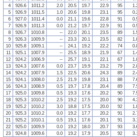
4
926.6
1011.2
2.0
20.5
19.7
22.9
95
1.
5
926.9
1011.5
1.0
20.6
19.8
23.1
95
0.
6
927.0
1011.4
0.0
21.1
19.6
22.8
91
0.
7
926.9
1011.3
0.0
21.2
19.7
22.9
91
0.
8
926.7
1010.8
--
22.0
20.1
23.5
89
1.
9
926.3
1009.9
--
23.3
20.1
23.5
82
1.
10
925.8
1009.1
--
24.1
19.2
22.2
74
0.
11
925.1
1007.9
--
25.5
18.9
21.9
67
1.
12
924.2
1006.9
--
25.7
19.1
22.1
67
1.
13
924.3
1007.6
0.0
23.7
19.9
23.2
79
2.
14
924.2
1007.9
1.5
22.5
20.6
24.3
89
2.
15
924.1
1008.0
2.5
21.9
19.8
23.1
88
7.
16
924.3
1008.9
0.5
19.7
17.8
20.4
89
7.
17
925.0
1009.8
0.5
19.3
17.6
20.2
90
7.
18
925.3
1010.2
2.5
19.2
17.5
20.0
90
4.
19
925.2
1010.2
3.0
18.8
17.5
20.0
92
1.
20
925.3
1010.2
0.0
19.2
17.7
20.2
91
2.
21
925.2
1010.1
0.5
19.1
17.6
20.1
91
3.
22
925.0
1009.9
0.0
19.2
18.0
20.7
93
3.
23
924.8
1009.6
0.0
19.2
17.9
20.5
92
3.