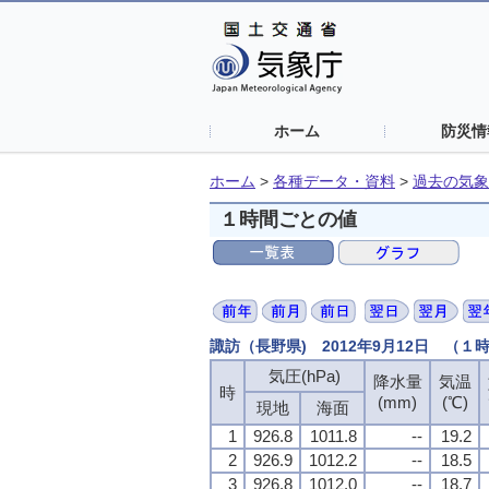
ホーム
防災情
ホーム
>
各種データ・資料
>
過去の気象
１時間ごとの値
諏訪（長野県) 2012年9月12日 （１
気圧(hPa)
降水量
気温
時
(mm)
(℃)
現地
海面
1
926.8
1011.8
--
19.2
2
926.9
1012.2
--
18.5
3
926.8
1012.0
--
18.7