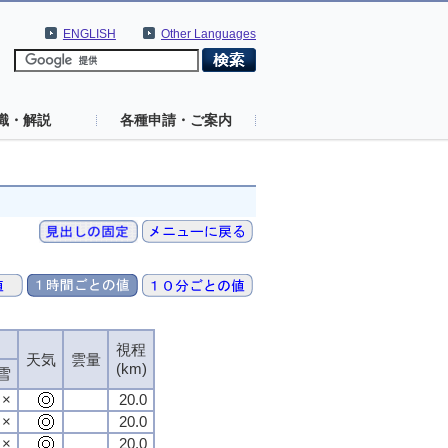
ENGLISH
Other Languages
識・解説
各種申請・ご案内
視程
天気
雲量
(km)
雪
×
20.0
×
20.0
×
20.0