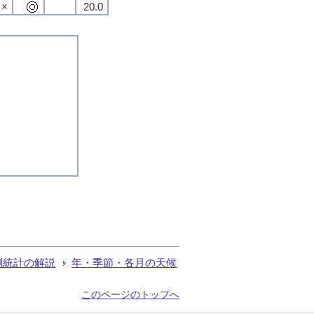
×
20.0
測統計の解説
年・季節・各月の天候
このページのトップへ