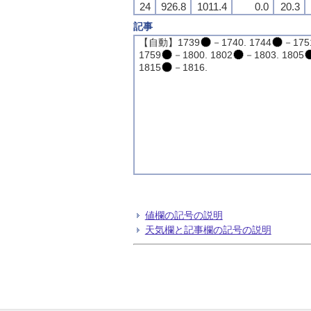
24
926.8
1011.4
0.0
20.3
記事
【自動】1739
－1740. 1744
－175
1759
－1800. 1802
－1803. 1805
1815
－1816.
値欄の記号の説明
天気欄と記事欄の記号の説明