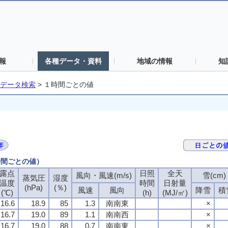
報
各種データ・資料
地域の情報
知
データ検索
>
１時間ごとの値
時間ごとの値）
露点
日照
全天
風向・風速(m/s)
雪(cm)
蒸気圧
湿度
温度
時間
日射量
(hPa)
(％)
風速
風向
降雪
積
(℃)
(h)
(MJ/㎡)
16.6
18.9
85
1.3
南南東
×
16.7
19.0
89
1.1
南南西
×
16.7
19.0
88
0.7
南南東
×