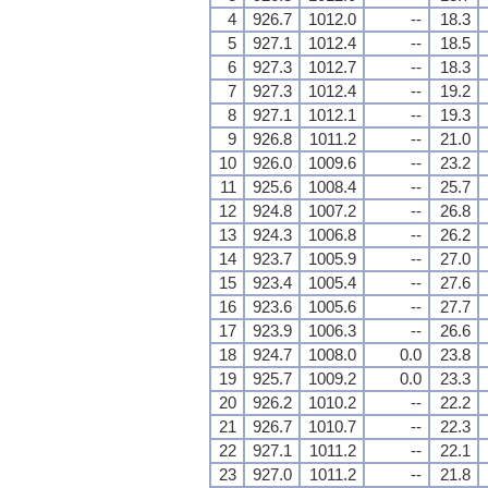
4
926.7
1012.0
--
18.3
5
927.1
1012.4
--
18.5
6
927.3
1012.7
--
18.3
7
927.3
1012.4
--
19.2
8
927.1
1012.1
--
19.3
9
926.8
1011.2
--
21.0
10
926.0
1009.6
--
23.2
11
925.6
1008.4
--
25.7
12
924.8
1007.2
--
26.8
13
924.3
1006.8
--
26.2
14
923.7
1005.9
--
27.0
15
923.4
1005.4
--
27.6
16
923.6
1005.6
--
27.7
17
923.9
1006.3
--
26.6
18
924.7
1008.0
0.0
23.8
19
925.7
1009.2
0.0
23.3
20
926.2
1010.2
--
22.2
21
926.7
1010.7
--
22.3
22
927.1
1011.2
--
22.1
23
927.0
1011.2
--
21.8