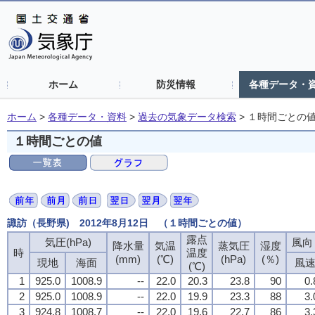
ホーム
防災情報
各種データ・
ホーム
>
各種データ・資料
>
過去の気象データ検索
>
１時間ごとの
１時間ごとの値
諏訪（長野県) 2012年8月12日 （１時間ごとの値）
露点
気圧(hPa)
風向・
降水量
気温
蒸気圧
湿度
時
温度
(mm)
(℃)
(hPa)
(％)
現地
海面
風
(℃)
1
925.0
1008.9
--
22.0
20.3
23.8
90
0.
2
925.0
1008.9
--
22.0
19.9
23.3
88
3.
3
924.8
1008.7
--
22.0
19.6
22.7
86
3.