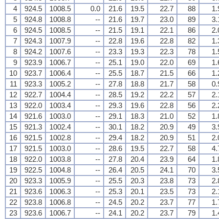
4
924.5
1008.5
0.0
21.6
19.5
22.7
88
1.
5
924.8
1008.8
--
21.6
19.7
23.0
89
3.
6
924.5
1008.5
--
21.5
19.1
22.1
86
2.
7
924.3
1007.9
--
22.8
19.6
22.8
82
1.
8
924.2
1007.6
--
23.3
19.3
22.3
78
1.
9
923.9
1006.7
--
25.1
19.0
22.0
69
1.
10
923.7
1006.4
--
25.5
18.7
21.5
66
1.
11
923.3
1005.2
--
27.8
18.8
21.7
58
0.
12
922.7
1004.4
--
28.5
19.2
22.2
57
2.
13
922.0
1003.4
--
29.3
19.6
22.8
56
2.
14
921.6
1003.0
--
29.1
18.3
21.0
52
1.
15
921.3
1002.4
--
30.1
18.2
20.9
49
3.
16
921.5
1002.8
--
29.4
18.2
20.9
51
2.
17
921.5
1003.0
--
28.6
19.5
22.7
58
4.
18
922.0
1003.8
--
27.8
20.4
23.9
64
1.
19
922.5
1004.8
--
26.4
20.5
24.1
70
3.
20
923.3
1005.9
--
25.5
20.3
23.8
73
2.
21
923.6
1006.3
--
25.3
20.1
23.5
73
2.
22
923.8
1006.8
--
24.5
20.2
23.7
77
1.
23
923.6
1006.7
--
24.1
20.2
23.7
79
1.