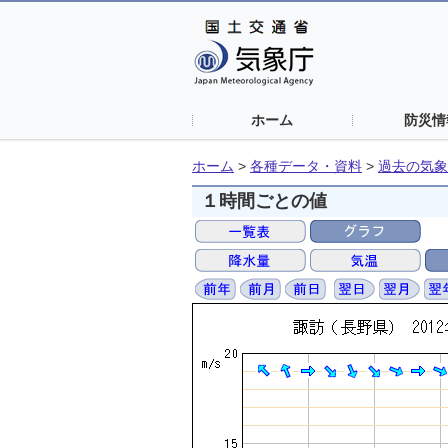
ホーム
防災情
ホーム
>
各種データ・資料
>
過去の気象
１時間ごとの値