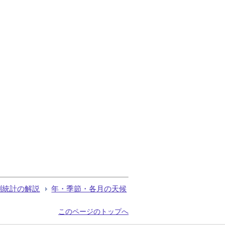
測統計の解説
年・季節・各月の天候
このページのトップへ