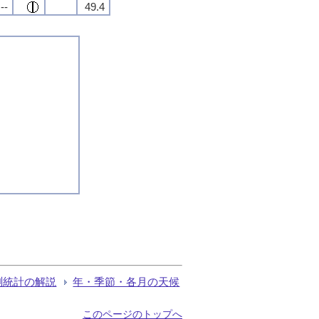
--
49.4
測統計の解説
年・季節・各月の天候
このページのトップへ