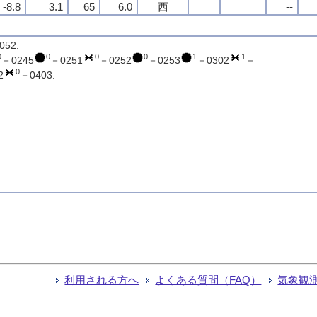
-8.8
3.1
65
6.0
西
--
052.
0
0
0
0
1
1
－0245
－0251
－0252
－0253
－0302
－
0
2
－0403.
利用される方へ
よくある質問（FAQ）
気象観