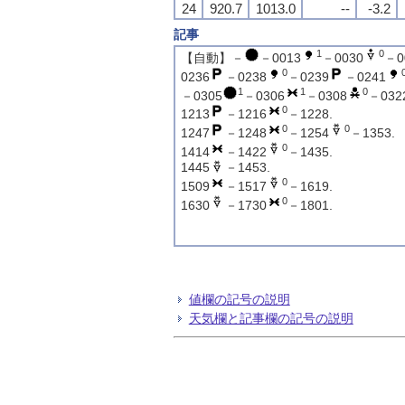
24
920.7
1013.0
--
-3.2
記事
1
0
【自動】－
－0013
－0030
－0
0
0236
－0238
－0239
－0241
1
1
0
－0305
－0306
－0308
－032
0
1213
－1216
－1228.
0
0
1247
－1248
－1254
－1353.
0
1414
－1422
－1435.
1445
－1453.
0
1509
－1517
－1619.
0
1630
－1730
－1801.
値欄の記号の説明
天気欄と記事欄の記号の説明