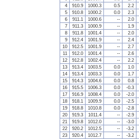
4
910.9
1000.3
0.5
2.2
5
910.8
1000.2
0.0
2.3
6
911.1
1000.6
--
2.0
7
911.3
1000.9
--
1.9
8
911.8
1001.4
--
2.0
9
912.4
1001.9
--
2.4
10
912.5
1001.9
--
2.7
11
912.0
1001.4
--
2.6
12
912.8
1002.4
--
2.2
13
913.4
1003.5
0.0
1.0
14
913.4
1003.3
0.0
1.7
15
914.3
1004.6
0.0
0.8
16
915.5
1006.3
0.0
-0.3
17
916.9
1008.4
0.0
-2.0
18
918.1
1009.9
0.0
-2.5
19
918.8
1010.8
0.0
-2.8
20
919.3
1011.4
--
-2.9
21
919.8
1012.0
--
-3.0
22
920.2
1012.5
--
-3.2
23
920.4
1012.7
--
-3.2