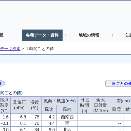
報
各種データ・資料
地域の情報
知
データ検索
>
１時間ごとの値
時間ごとの値）
露点
日照
全天
風向・風速(m/s)
雪(cm)
蒸気圧
湿度
温度
時間
日射量
(hPa)
(％)
風速
風向
降雪
積
(℃)
(h)
(MJ/㎡)
1.6
6.9
78
4.2
西南西
--
-0.1
6.1
70
4.4
西
--
0.0
6.1
84
9.0
北西
--