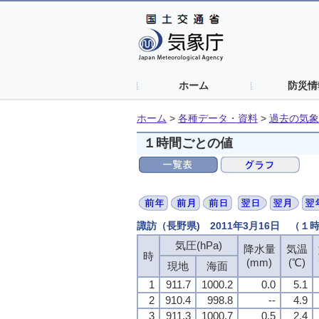
ホーム
防災情
ホーム
>
各種データ・資料
>
過去の気象
１時間ごとの値
諏訪（長野県) 2011年3月16日 （１
気圧(hPa)
降水量
気温
時
(mm)
(℃)
現地
海面
1
911.7
1000.2
0.0
5.1
2
910.4
998.8
--
4.9
3
911.3
1000.7
0.5
2.4