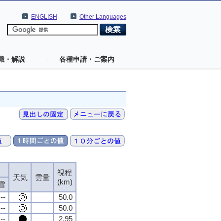
ENGLISH
Other Languages
識・解説
各種申請・ご案内
視程
天気
雲量
(km)
雪
--
50.0
--
50.0
--
2.95