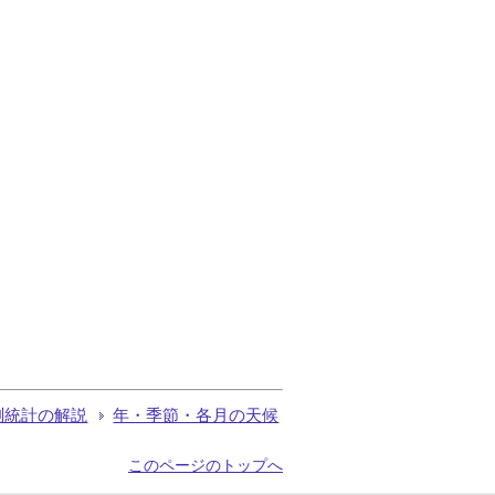
測統計の解説
年・季節・各月の天候
このページのトップへ