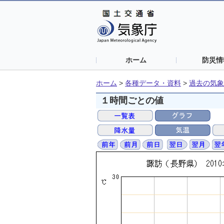
ホーム
防災情
ホーム
>
各種データ・資料
>
過去の気象
１時間ごとの値