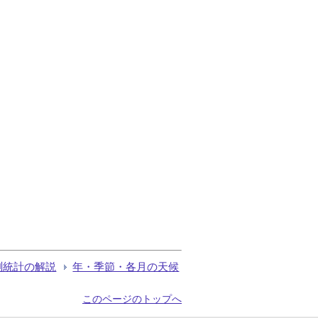
測統計の解説
年・季節・各月の天候
このページのトップへ