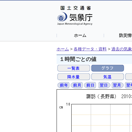
ホーム
防災情
ホーム
>
各種データ・資料
>
過去の気象
１時間ごとの値