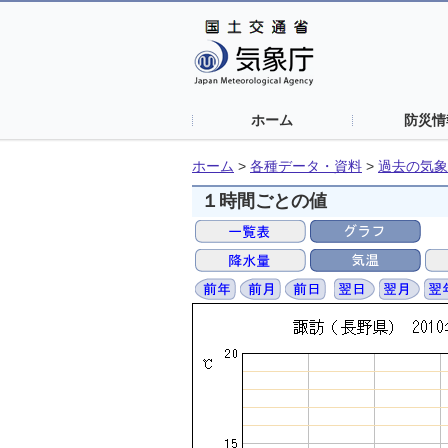
ホーム
防災情
ホーム
>
各種データ・資料
>
過去の気象
１時間ごとの値