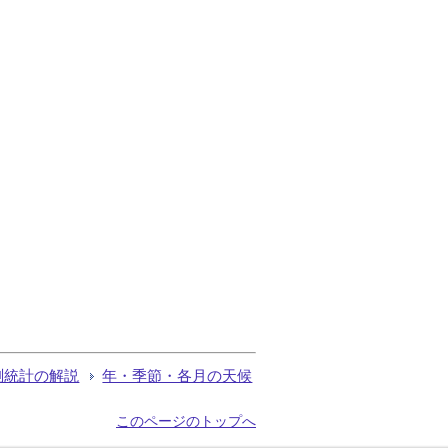
測統計の解説
年・季節・各月の天候
このページのトップへ