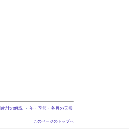
測統計の解説
年・季節・各月の天候
このページのトップへ