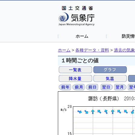
ホーム
防災情
ホーム
>
各種データ・資料
>
過去の気象
１時間ごとの値