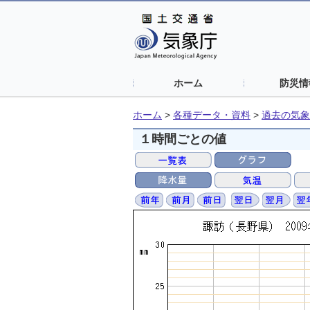
ホーム
防災情
ホーム
>
各種データ・資料
>
過去の気象
１時間ごとの値