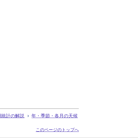
測統計の解説
年・季節・各月の天候
このページのトップへ