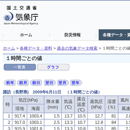
ホーム
防災情報
各種データ・
ホーム
>
各種データ・資料
>
過去の気象データ検索
>
１時間ごとの
１時間ごとの値
諏訪（長野県) 2009年6月11日 （１時間ごとの値）
露点
気圧(hPa)
風向・
降水量
気温
蒸気圧
湿度
時
温度
(mm)
(℃)
(hPa)
(％)
現地
海面
風
(℃)
1
917.4
1003.4
1.5
13.7
10.5
12.7
81
2.
2
917.0
1003.1
2.5
13.3
10.7
12.8
84
1.
3
915.9
1001.8
1.5
13.3
10.8
13.0
85
2.