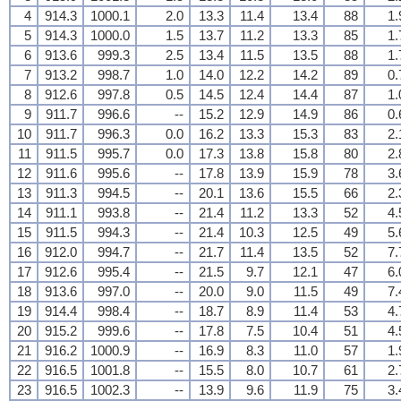
4
914.3
1000.1
2.0
13.3
11.4
13.4
88
1.
5
914.3
1000.0
1.5
13.7
11.2
13.3
85
1.
6
913.6
999.3
2.5
13.4
11.5
13.5
88
1.
7
913.2
998.7
1.0
14.0
12.2
14.2
89
0.
8
912.6
997.8
0.5
14.5
12.4
14.4
87
1.
9
911.7
996.6
--
15.2
12.9
14.9
86
0.
10
911.7
996.3
0.0
16.2
13.3
15.3
83
2.
11
911.5
995.7
0.0
17.3
13.8
15.8
80
2.
12
911.6
995.6
--
17.8
13.9
15.9
78
3.
13
911.3
994.5
--
20.1
13.6
15.5
66
2.
14
911.1
993.8
--
21.4
11.2
13.3
52
4.
15
911.5
994.3
--
21.4
10.3
12.5
49
5.
16
912.0
994.7
--
21.7
11.4
13.5
52
7.
17
912.6
995.4
--
21.5
9.7
12.1
47
6.
18
913.6
997.0
--
20.0
9.0
11.5
49
7.
19
914.4
998.4
--
18.7
8.9
11.4
53
4.
20
915.2
999.6
--
17.8
7.5
10.4
51
4.
21
916.2
1000.9
--
16.9
8.3
11.0
57
1.
22
916.5
1001.8
--
15.5
8.0
10.7
61
2.
23
916.5
1002.3
--
13.9
9.6
11.9
75
3.