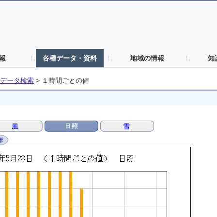
報
各種データ・資料
地域の情報
知
データ検索
>
１時間ごとの値