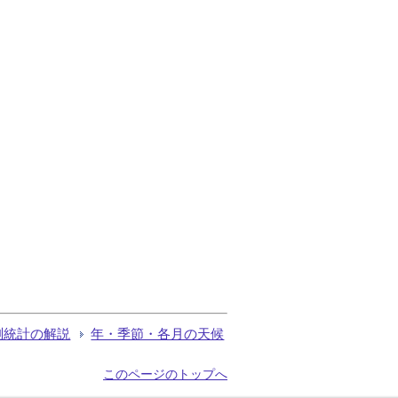
測統計の解説
年・季節・各月の天候
このページのトップへ