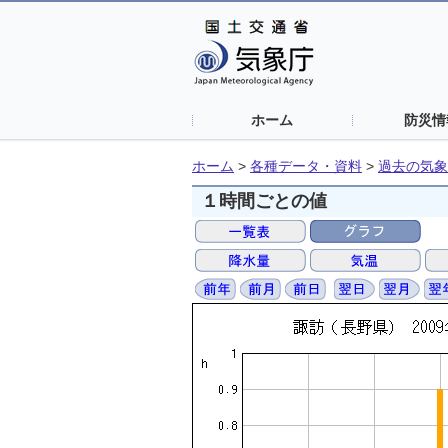
ホーム
防災情
ホーム
>
各種データ・資料
>
過去の気象
１時間ごとの値