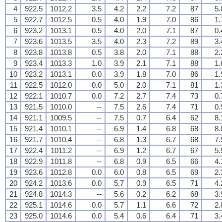
4
922.5
1012.2
3.5
4.2
2.2
7.2
87
5.
5
922.7
1012.5
0.5
4.0
1.9
7.0
86
1.
6
923.2
1013.1
0.5
4.0
2.0
7.1
87
0.
7
923.6
1013.5
3.5
4.0
2.3
7.2
89
3.
8
923.8
1013.8
0.5
3.8
2.0
7.1
88
2.
9
923.4
1013.3
1.0
3.9
2.1
7.1
88
1.
10
923.2
1013.1
0.0
3.9
1.8
7.0
86
1.
11
922.5
1012.0
0.0
5.0
2.0
7.1
81
1.
12
922.1
1010.7
0.0
7.2
2.7
7.4
73
0.
13
921.5
1010.0
--
7.5
2.6
7.4
71
0.
14
921.1
1009.5
--
7.5
0.7
6.4
62
8.
15
921.4
1010.1
--
6.9
1.4
6.8
68
8.
16
921.7
1010.4
--
6.8
1.3
6.7
68
7.
17
922.4
1011.2
--
6.9
1.2
6.7
67
5.
18
922.9
1011.8
--
6.8
0.9
6.5
66
4.
19
923.6
1012.8
0.0
6.0
0.8
6.5
69
2.
20
924.2
1013.6
0.0
5.7
0.9
6.5
71
4.
21
924.8
1014.3
--
5.6
0.2
6.2
68
3.
22
925.1
1014.6
0.0
5.7
1.1
6.6
72
2.
23
925.0
1014.6
0.0
5.4
0.6
6.4
71
3.