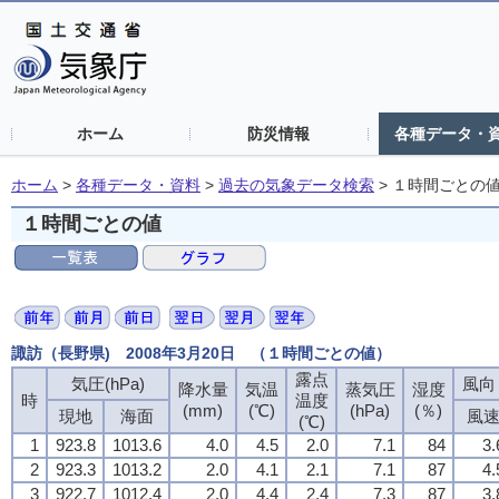
ホーム
防災情報
各種データ・
ホーム
>
各種データ・資料
>
過去の気象データ検索
>
１時間ごとの
１時間ごとの値
諏訪（長野県) 2008年3月20日 （１時間ごとの値）
露点
気圧(hPa)
風向・
降水量
気温
蒸気圧
湿度
時
温度
(mm)
(℃)
(hPa)
(％)
現地
海面
風
(℃)
1
923.8
1013.6
4.0
4.5
2.0
7.1
84
3.
2
923.3
1013.2
2.0
4.1
2.1
7.1
87
4.
3
922.7
1012.4
2.0
4.4
2.4
7.3
87
3.