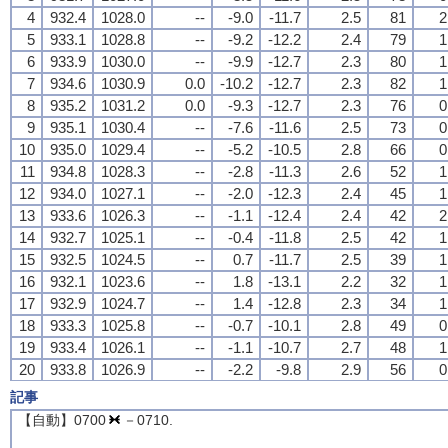
4
4
4
4
932.4
932.4
932.4
932.4
1028.0
1028.0
1028.0
1028.0
--
--
--
--
-9.0
-9.0
-9.0
-9.0
-11.7
-11.7
-11.7
-11.7
2.5
2.5
2.5
2.5
81
81
81
81
2
2
2
2
5
5
5
5
933.1
933.1
933.1
933.1
1028.8
1028.8
1028.8
1028.8
--
--
--
--
-9.2
-9.2
-9.2
-9.2
-12.2
-12.2
-12.2
-12.2
2.4
2.4
2.4
2.4
79
79
79
79
1
1
1
1
6
6
6
6
933.9
933.9
933.9
933.9
1030.0
1030.0
1030.0
1030.0
--
--
--
--
-9.9
-9.9
-9.9
-9.9
-12.7
-12.7
-12.7
-12.7
2.3
2.3
2.3
2.3
80
80
80
80
1
1
1
1
7
7
7
7
934.6
934.6
934.6
934.6
1030.9
1030.9
1030.9
1030.9
0.0
0.0
0.0
0.0
-10.2
-10.2
-10.2
-10.2
-12.7
-12.7
-12.7
-12.7
2.3
2.3
2.3
2.3
82
82
82
82
1
1
1
1
8
8
8
8
935.2
935.2
935.2
935.2
1031.2
1031.2
1031.2
1031.2
0.0
0.0
0.0
0.0
-9.3
-9.3
-9.3
-9.3
-12.7
-12.7
-12.7
-12.7
2.3
2.3
2.3
2.3
76
76
76
76
0
0
0
0
9
9
9
9
935.1
935.1
935.1
935.1
1030.4
1030.4
1030.4
1030.4
--
--
--
--
-7.6
-7.6
-7.6
-7.6
-11.6
-11.6
-11.6
-11.6
2.5
2.5
2.5
2.5
73
73
73
73
0
0
0
0
10
10
10
10
935.0
935.0
935.0
935.0
1029.4
1029.4
1029.4
1029.4
--
--
--
--
-5.2
-5.2
-5.2
-5.2
-10.5
-10.5
-10.5
-10.5
2.8
2.8
2.8
2.8
66
66
66
66
0
0
0
0
11
11
11
11
934.8
934.8
934.8
934.8
1028.3
1028.3
1028.3
1028.3
--
--
--
--
-2.8
-2.8
-2.8
-2.8
-11.3
-11.3
-11.3
-11.3
2.6
2.6
2.6
2.6
52
52
52
52
1
1
1
1
12
12
12
12
934.0
934.0
934.0
934.0
1027.1
1027.1
1027.1
1027.1
--
--
--
--
-2.0
-2.0
-2.0
-2.0
-12.3
-12.3
-12.3
-12.3
2.4
2.4
2.4
2.4
45
45
45
45
1
1
1
1
13
13
13
13
933.6
933.6
933.6
933.6
1026.3
1026.3
1026.3
1026.3
--
--
--
--
-1.1
-1.1
-1.1
-1.1
-12.4
-12.4
-12.4
-12.4
2.4
2.4
2.4
2.4
42
42
42
42
2
2
2
2
14
14
14
14
932.7
932.7
932.7
932.7
1025.1
1025.1
1025.1
1025.1
--
--
--
--
-0.4
-0.4
-0.4
-0.4
-11.8
-11.8
-11.8
-11.8
2.5
2.5
2.5
2.5
42
42
42
42
1
1
1
1
15
15
15
15
932.5
932.5
932.5
932.5
1024.5
1024.5
1024.5
1024.5
--
--
--
--
0.7
0.7
0.7
0.7
-11.7
-11.7
-11.7
-11.7
2.5
2.5
2.5
2.5
39
39
39
39
1
1
1
1
16
16
16
16
932.1
932.1
932.1
932.1
1023.6
1023.6
1023.6
1023.6
--
--
--
--
1.8
1.8
1.8
1.8
-13.1
-13.1
-13.1
-13.1
2.2
2.2
2.2
2.2
32
32
32
32
1
1
1
1
17
17
17
17
932.9
932.9
932.9
932.9
1024.7
1024.7
1024.7
1024.7
--
--
--
--
1.4
1.4
1.4
1.4
-12.8
-12.8
-12.8
-12.8
2.3
2.3
2.3
2.3
34
34
34
34
1
1
1
1
18
18
18
18
933.3
933.3
933.3
933.3
1025.8
1025.8
1025.8
1025.8
--
--
--
--
-0.7
-0.7
-0.7
-0.7
-10.1
-10.1
-10.1
-10.1
2.8
2.8
2.8
2.8
49
49
49
49
0
0
0
0
19
19
19
19
933.4
933.4
933.4
933.4
1026.1
1026.1
1026.1
1026.1
--
--
--
--
-1.1
-1.1
-1.1
-1.1
-10.7
-10.7
-10.7
-10.7
2.7
2.7
2.7
2.7
48
48
48
48
1
1
1
1
20
20
20
20
933.8
933.8
933.8
933.8
1026.9
1026.9
1026.9
1026.9
--
--
--
--
-2.2
-2.2
-2.2
-2.2
-9.8
-9.8
-9.8
-9.8
2.9
2.9
2.9
2.9
56
56
56
56
0
0
0
0
21
21
21
21
934.4
934.4
934.4
934.4
1027.9
1027.9
1027.9
1027.9
--
--
--
--
-3.0
-3.0
-3.0
-3.0
-9.9
-9.9
-9.9
-9.9
2.9
2.9
2.9
2.9
59
59
59
59
1
1
1
1
記事
22
22
22
22
934.4
934.4
934.4
934.4
1027.7
1027.7
1027.7
1027.7
--
--
--
--
-2.4
-2.4
-2.4
-2.4
-8.9
-8.9
-8.9
-8.9
3.1
3.1
3.1
3.1
61
61
61
61
1
1
1
1
【自動】0700
－0710.
23
23
23
23
934.3
934.3
934.3
934.3
1027.9
1027.9
1027.9
1027.9
--
--
--
--
-3.2
-3.2
-3.2
-3.2
-8.5
-8.5
-8.5
-8.5
3.2
3.2
3.2
3.2
67
67
67
67
2
2
2
2