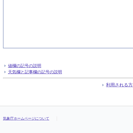
24
24
24
24
934.2
934.2
934.2
934.2
1027.6
1027.6
1027.6
1027.6
--
--
--
--
-2.7
-2.7
-2.7
-2.7
-8.4
-8.4
-8.4
-8.4
3.3
3.3
3.3
3.3
65
65
65
65
0
0
0
0
値欄の記号の説明
天気欄と記事欄の記号の説明
利用される方
気象庁ホームページについて