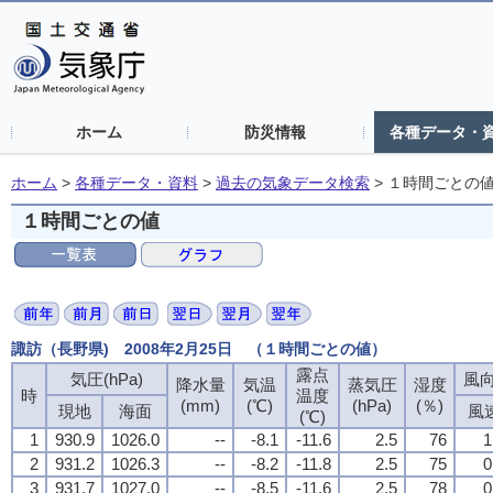
ホーム
防災情報
各種データ・
ホーム
>
各種データ・資料
>
過去の気象データ検索
>
１時間ごとの
１時間ごとの値
諏訪（長野県) 2008年2月25日 （１時間ごとの値）
露点
露点
露点
露点
気圧(hPa)
気圧(hPa)
気圧(hPa)
気圧(hPa)
風向
風向
風向
風向
降水量
降水量
降水量
降水量
気温
気温
気温
気温
蒸気圧
蒸気圧
蒸気圧
蒸気圧
湿度
湿度
湿度
湿度
時
時
時
時
温度
温度
温度
温度
(mm)
(mm)
(mm)
(mm)
(℃)
(℃)
(℃)
(℃)
(hPa)
(hPa)
(hPa)
(hPa)
(％)
(％)
(％)
(％)
現地
現地
現地
現地
海面
海面
海面
海面
風
風
風
風
(℃)
(℃)
(℃)
(℃)
1
1
1
1
930.9
930.9
930.9
930.9
1026.0
1026.0
1026.0
1026.0
--
--
--
--
-8.1
-8.1
-8.1
-8.1
-11.6
-11.6
-11.6
-11.6
2.5
2.5
2.5
2.5
76
76
76
76
1
1
1
1
2
2
2
2
931.2
931.2
931.2
931.2
1026.3
1026.3
1026.3
1026.3
--
--
--
--
-8.2
-8.2
-8.2
-8.2
-11.8
-11.8
-11.8
-11.8
2.5
2.5
2.5
2.5
75
75
75
75
0
0
0
0
3
3
3
3
931.7
931.7
931.7
931.7
1027.0
1027.0
1027.0
1027.0
--
--
--
--
-8.5
-8.5
-8.5
-8.5
-11.6
-11.6
-11.6
-11.6
2.5
2.5
2.5
2.5
78
78
78
78
0
0
0
0