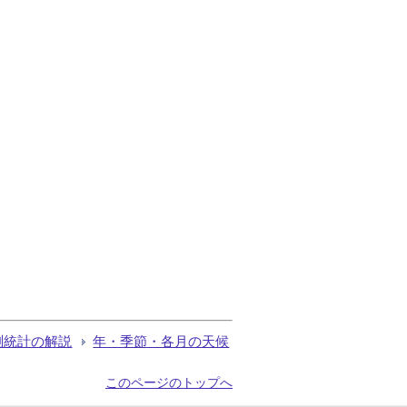
測統計の解説
年・季節・各月の天候
このページのトップへ