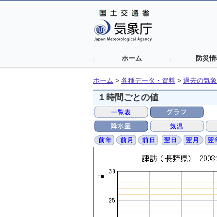
ホーム
防災情
ホーム
>
各種データ・資料
>
過去の気象
１時間ごとの値