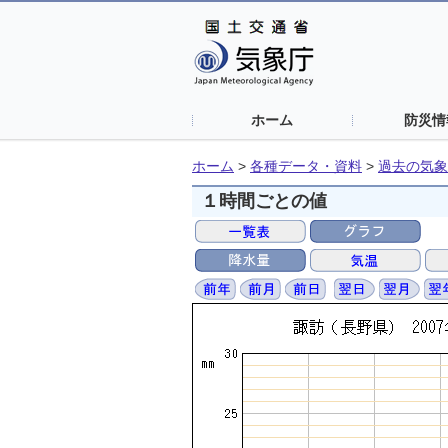
ホーム
防災情
ホーム
>
各種データ・資料
>
過去の気象
１時間ごとの値