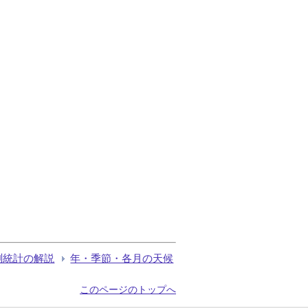
測統計の解説
年・季節・各月の天候
このページのトップへ