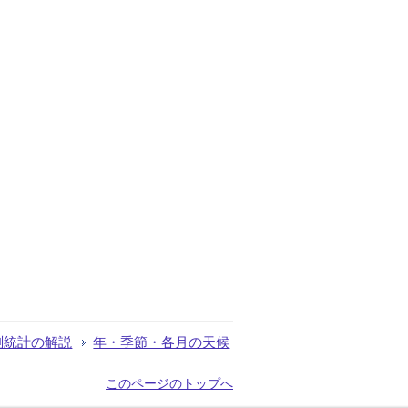
測統計の解説
年・季節・各月の天候
このページのトップへ