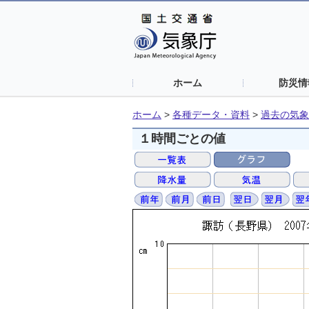
ホーム
防災情
ホーム
>
各種データ・資料
>
過去の気象
１時間ごとの値