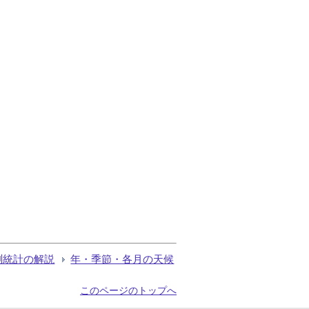
測統計の解説
年・季節・各月の天候
このページのトップへ