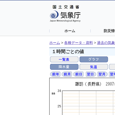
ホーム
防災情
ホーム
>
各種データ・資料
>
過去の気象
１時間ごとの値