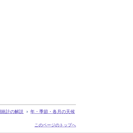
測統計の解説
年・季節・各月の天候
このページのトップへ