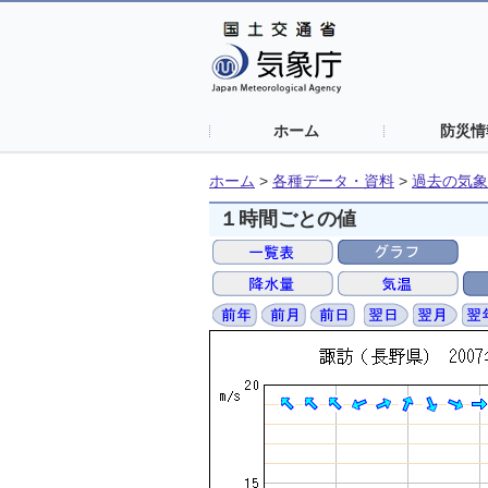
ホーム
防災情
ホーム
>
各種データ・資料
>
過去の気象
１時間ごとの値