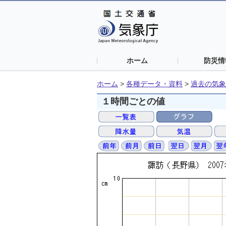
ホーム
防災情
ホーム
>
各種データ・資料
>
過去の気象
１時間ごとの値