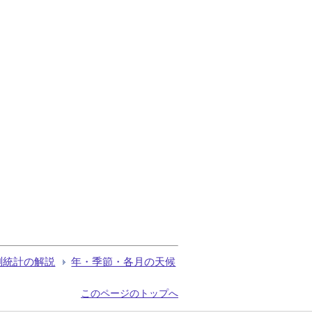
測統計の解説
年・季節・各月の天候
このページのトップへ