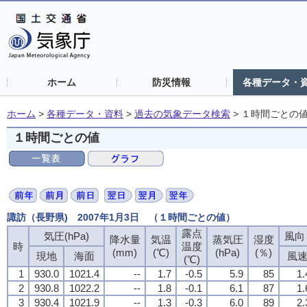
ホーム
防災情報
各種データ・
ホーム
>
各種データ・資料
>
過去の気象データ検索
>
１時間ごとの
１時間ごとの値
諏訪（長野県) 2007年1月3日 （１時間ごとの値）
露点
露点
露点
露点
気圧(hPa)
気圧(hPa)
気圧(hPa)
気圧(hPa)
風向・
風向・
風向・
風向・
降水量
降水量
降水量
降水量
気温
気温
気温
気温
蒸気圧
蒸気圧
蒸気圧
蒸気圧
湿度
湿度
湿度
湿度
時
時
時
時
温度
温度
温度
温度
(mm)
(mm)
(mm)
(mm)
(℃)
(℃)
(℃)
(℃)
(hPa)
(hPa)
(hPa)
(hPa)
(％)
(％)
(％)
(％)
現地
現地
現地
現地
海面
海面
海面
海面
風
風
風
風
(℃)
(℃)
(℃)
(℃)
1
1
1
1
930.0
930.0
930.0
930.0
1021.4
1021.4
1021.4
1021.4
--
--
--
--
1.7
1.7
1.7
1.7
-0.5
-0.5
-0.5
-0.5
5.9
5.9
5.9
5.9
85
85
85
85
1.
1.
1.
1.
2
2
2
2
930.8
930.8
930.8
930.8
1022.2
1022.2
1022.2
1022.2
--
--
--
--
1.8
1.8
1.8
1.8
-0.1
-0.1
-0.1
-0.1
6.1
6.1
6.1
6.1
87
87
87
87
1.
1.
1.
1.
3
3
3
3
930.4
930.4
930.4
930.4
1021.9
1021.9
1021.9
1021.9
--
--
--
--
1.3
1.3
1.3
1.3
-0.3
-0.3
-0.3
-0.3
6.0
6.0
6.0
6.0
89
89
89
89
2.
2.
2.
2.