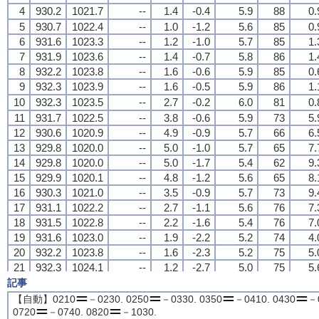
4
4
4
4
930.2
930.2
930.2
930.2
1021.7
1021.7
1021.7
1021.7
--
--
--
--
1.4
1.4
1.4
1.4
-0.4
-0.4
-0.4
-0.4
5.9
5.9
5.9
5.9
88
88
88
88
0.
0.
0.
0.
5
5
5
5
930.7
930.7
930.7
930.7
1022.4
1022.4
1022.4
1022.4
--
--
--
--
1.0
1.0
1.0
1.0
-1.2
-1.2
-1.2
-1.2
5.6
5.6
5.6
5.6
85
85
85
85
0.
0.
0.
0.
6
6
6
6
931.6
931.6
931.6
931.6
1023.3
1023.3
1023.3
1023.3
--
--
--
--
1.2
1.2
1.2
1.2
-1.0
-1.0
-1.0
-1.0
5.7
5.7
5.7
5.7
85
85
85
85
1.
1.
1.
1.
7
7
7
7
931.9
931.9
931.9
931.9
1023.6
1023.6
1023.6
1023.6
--
--
--
--
1.4
1.4
1.4
1.4
-0.7
-0.7
-0.7
-0.7
5.8
5.8
5.8
5.8
86
86
86
86
1.
1.
1.
1.
8
8
8
8
932.2
932.2
932.2
932.2
1023.8
1023.8
1023.8
1023.8
--
--
--
--
1.6
1.6
1.6
1.6
-0.6
-0.6
-0.6
-0.6
5.9
5.9
5.9
5.9
85
85
85
85
0.
0.
0.
0.
9
9
9
9
932.3
932.3
932.3
932.3
1023.9
1023.9
1023.9
1023.9
--
--
--
--
1.6
1.6
1.6
1.6
-0.5
-0.5
-0.5
-0.5
5.9
5.9
5.9
5.9
86
86
86
86
1.
1.
1.
1.
10
10
10
10
932.3
932.3
932.3
932.3
1023.5
1023.5
1023.5
1023.5
--
--
--
--
2.7
2.7
2.7
2.7
-0.2
-0.2
-0.2
-0.2
6.0
6.0
6.0
6.0
81
81
81
81
0.
0.
0.
0.
11
11
11
11
931.7
931.7
931.7
931.7
1022.5
1022.5
1022.5
1022.5
--
--
--
--
3.8
3.8
3.8
3.8
-0.6
-0.6
-0.6
-0.6
5.9
5.9
5.9
5.9
73
73
73
73
5.
5.
5.
5.
12
12
12
12
930.6
930.6
930.6
930.6
1020.9
1020.9
1020.9
1020.9
--
--
--
--
4.9
4.9
4.9
4.9
-0.9
-0.9
-0.9
-0.9
5.7
5.7
5.7
5.7
66
66
66
66
6.
6.
6.
6.
13
13
13
13
929.8
929.8
929.8
929.8
1020.0
1020.0
1020.0
1020.0
--
--
--
--
5.0
5.0
5.0
5.0
-1.0
-1.0
-1.0
-1.0
5.7
5.7
5.7
5.7
65
65
65
65
7.
7.
7.
7.
14
14
14
14
929.8
929.8
929.8
929.8
1020.0
1020.0
1020.0
1020.0
--
--
--
--
5.0
5.0
5.0
5.0
-1.7
-1.7
-1.7
-1.7
5.4
5.4
5.4
5.4
62
62
62
62
9.
9.
9.
9.
15
15
15
15
929.9
929.9
929.9
929.9
1020.1
1020.1
1020.1
1020.1
--
--
--
--
4.8
4.8
4.8
4.8
-1.2
-1.2
-1.2
-1.2
5.6
5.6
5.6
5.6
65
65
65
65
8.
8.
8.
8.
16
16
16
16
930.3
930.3
930.3
930.3
1021.0
1021.0
1021.0
1021.0
--
--
--
--
3.5
3.5
3.5
3.5
-0.9
-0.9
-0.9
-0.9
5.7
5.7
5.7
5.7
73
73
73
73
9.
9.
9.
9.
17
17
17
17
931.1
931.1
931.1
931.1
1022.2
1022.2
1022.2
1022.2
--
--
--
--
2.7
2.7
2.7
2.7
-1.1
-1.1
-1.1
-1.1
5.6
5.6
5.6
5.6
76
76
76
76
7.
7.
7.
7.
18
18
18
18
931.5
931.5
931.5
931.5
1022.8
1022.8
1022.8
1022.8
--
--
--
--
2.2
2.2
2.2
2.2
-1.6
-1.6
-1.6
-1.6
5.4
5.4
5.4
5.4
76
76
76
76
7.
7.
7.
7.
19
19
19
19
931.6
931.6
931.6
931.6
1023.0
1023.0
1023.0
1023.0
--
--
--
--
1.9
1.9
1.9
1.9
-2.2
-2.2
-2.2
-2.2
5.2
5.2
5.2
5.2
74
74
74
74
4.
4.
4.
4.
20
20
20
20
932.2
932.2
932.2
932.2
1023.8
1023.8
1023.8
1023.8
--
--
--
--
1.6
1.6
1.6
1.6
-2.3
-2.3
-2.3
-2.3
5.2
5.2
5.2
5.2
75
75
75
75
5.
5.
5.
5.
21
21
21
21
932.3
932.3
932.3
932.3
1024.1
1024.1
1024.1
1024.1
--
--
--
--
1.2
1.2
1.2
1.2
-2.7
-2.7
-2.7
-2.7
5.0
5.0
5.0
5.0
75
75
75
75
5.
5.
5.
5.
22
22
22
22
932.5
932.5
932.5
932.5
1024.3
1024.3
1024.3
1024.3
--
--
--
--
1.1
1.1
1.1
1.1
-2.8
-2.8
-2.8
-2.8
5.0
5.0
5.0
5.0
75
75
75
75
5.
5.
5.
5.
記事
23
23
23
23
932.5
932.5
932.5
932.5
1024.4
1024.4
1024.4
1024.4
--
--
--
--
0.9
0.9
0.9
0.9
-2.8
-2.8
-2.8
-2.8
5.0
5.0
5.0
5.0
76
76
76
76
3.
3.
3.
3.
【自動】0210
－0230. 0250
－0330. 0350
－0410. 0430
－0
24
24
24
24
932.4
932.4
932.4
932.4
1024.3
1024.3
1024.3
1024.3
--
--
--
--
0.9
0.9
0.9
0.9
-2.7
-2.7
-2.7
-2.7
5.0
5.0
5.0
5.0
77
77
77
77
3.
3.
3.
3.
0720
－0740. 0820
－1030.