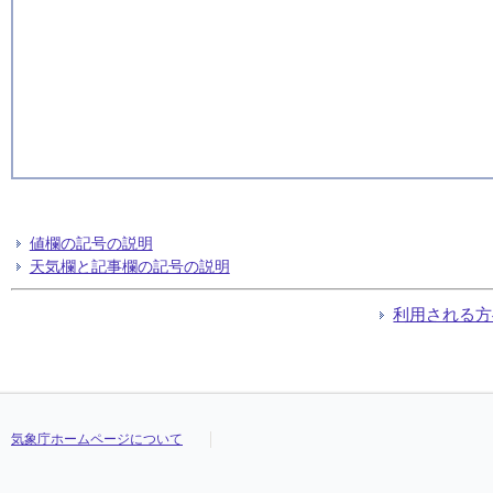
値欄の記号の説明
天気欄と記事欄の記号の説明
利用される方
気象庁ホームページについて