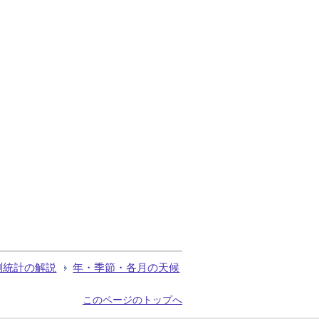
測統計の解説
年・季節・各月の天候
このページのトップへ