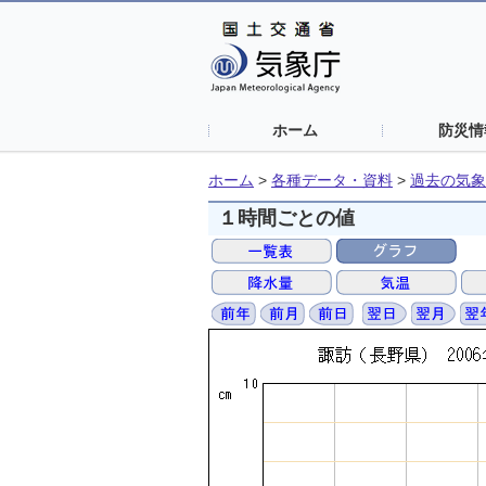
ホーム
防災情
ホーム
>
各種データ・資料
>
過去の気象
１時間ごとの値