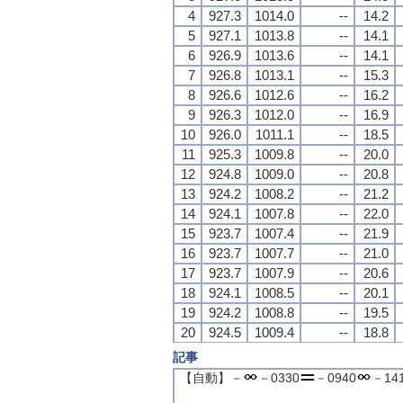
4
4
4
4
927.3
927.3
927.3
927.3
1014.0
1014.0
1014.0
1014.0
--
--
--
--
14.2
14.2
14.2
14.2
5
5
5
5
927.1
927.1
927.1
927.1
1013.8
1013.8
1013.8
1013.8
--
--
--
--
14.1
14.1
14.1
14.1
6
6
6
6
926.9
926.9
926.9
926.9
1013.6
1013.6
1013.6
1013.6
--
--
--
--
14.1
14.1
14.1
14.1
7
7
7
7
926.8
926.8
926.8
926.8
1013.1
1013.1
1013.1
1013.1
--
--
--
--
15.3
15.3
15.3
15.3
8
8
8
8
926.6
926.6
926.6
926.6
1012.6
1012.6
1012.6
1012.6
--
--
--
--
16.2
16.2
16.2
16.2
9
9
9
9
926.3
926.3
926.3
926.3
1012.0
1012.0
1012.0
1012.0
--
--
--
--
16.9
16.9
16.9
16.9
10
10
10
10
926.0
926.0
926.0
926.0
1011.1
1011.1
1011.1
1011.1
--
--
--
--
18.5
18.5
18.5
18.5
11
11
11
11
925.3
925.3
925.3
925.3
1009.8
1009.8
1009.8
1009.8
--
--
--
--
20.0
20.0
20.0
20.0
12
12
12
12
924.8
924.8
924.8
924.8
1009.0
1009.0
1009.0
1009.0
--
--
--
--
20.8
20.8
20.8
20.8
13
13
13
13
924.2
924.2
924.2
924.2
1008.2
1008.2
1008.2
1008.2
--
--
--
--
21.2
21.2
21.2
21.2
14
14
14
14
924.1
924.1
924.1
924.1
1007.8
1007.8
1007.8
1007.8
--
--
--
--
22.0
22.0
22.0
22.0
15
15
15
15
923.7
923.7
923.7
923.7
1007.4
1007.4
1007.4
1007.4
--
--
--
--
21.9
21.9
21.9
21.9
16
16
16
16
923.7
923.7
923.7
923.7
1007.7
1007.7
1007.7
1007.7
--
--
--
--
21.0
21.0
21.0
21.0
17
17
17
17
923.7
923.7
923.7
923.7
1007.9
1007.9
1007.9
1007.9
--
--
--
--
20.6
20.6
20.6
20.6
18
18
18
18
924.1
924.1
924.1
924.1
1008.5
1008.5
1008.5
1008.5
--
--
--
--
20.1
20.1
20.1
20.1
19
19
19
19
924.2
924.2
924.2
924.2
1008.8
1008.8
1008.8
1008.8
--
--
--
--
19.5
19.5
19.5
19.5
20
20
20
20
924.5
924.5
924.5
924.5
1009.4
1009.4
1009.4
1009.4
--
--
--
--
18.8
18.8
18.8
18.8
21
21
21
21
924.6
924.6
924.6
924.6
1009.6
1009.6
1009.6
1009.6
--
--
--
--
18.4
18.4
18.4
18.4
記事
22
22
22
22
925.5
925.5
925.5
925.5
1010.7
1010.7
1010.7
1010.7
--
--
--
--
18.1
18.1
18.1
18.1
【自動】－
－0330
－0940
－141
23
23
23
23
925.6
925.6
925.6
925.6
1011.1
1011.1
1011.1
1011.1
--
--
--
--
17.2
17.2
17.2
17.2