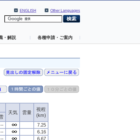
ENGLISH
Other Languages
識・解説
各種申請・ご案内
視程
視程
視程
視程
天気
天気
天気
天気
雲量
雲量
雲量
雲量
(km)
(km)
(km)
(km)
雪
雪
雪
雪
--
--
--
--
7.25
7.25
7.25
7.25
--
--
--
--
6.16
6.16
6.16
6.16
--
--
--
--
6.67
6.67
6.67
6.67