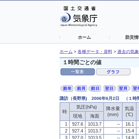
ホーム
防災情
ホーム
>
各種データ・資料
>
過去の気象
１時間ごとの値
諏訪（長野県) 2006年6月2日 （１
気圧(hPa)
気圧(hPa)
気圧(hPa)
気圧(hPa)
降水量
降水量
降水量
降水量
気温
気温
気温
気温
時
時
時
時
(mm)
(mm)
(mm)
(mm)
(℃)
(℃)
(℃)
(℃)
現地
現地
現地
現地
海面
海面
海面
海面
1
1
1
1
927.6
927.6
927.6
927.6
1013.7
1013.7
1013.7
1013.7
--
--
--
--
16.1
16.1
16.1
16.1
2
2
2
2
927.4
927.4
927.4
927.4
1013.7
1013.7
1013.7
1013.7
--
--
--
--
15.4
15.4
15.4
15.4
3
3
3
3
927.0
927.0
927.0
927.0
1013.5
1013.5
1013.5
1013.5
--
--
--
--
14.8
14.8
14.8
14.8