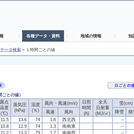
報
各種データ・資料
地域の情報
知
データ検索
>
１時間ごとの値
時間ごとの値）
露点
露点
露点
露点
日照
日照
日照
日照
全天
全天
全天
全天
風向・風速(m/s)
風向・風速(m/s)
風向・風速(m/s)
風向・風速(m/s)
雪(cm)
雪(cm)
雪(cm)
雪(cm)
蒸気圧
蒸気圧
蒸気圧
蒸気圧
湿度
湿度
湿度
湿度
温度
温度
温度
温度
時間
時間
時間
時間
日射量
日射量
日射量
日射量
(hPa)
(hPa)
(hPa)
(hPa)
(％)
(％)
(％)
(％)
風速
風速
風速
風速
風向
風向
風向
風向
降雪
降雪
降雪
降雪
積
積
積
積
(℃)
(℃)
(℃)
(℃)
(h)
(h)
(h)
(h)
(MJ/㎡)
(MJ/㎡)
(MJ/㎡)
(MJ/㎡)
11.5
11.5
11.5
11.5
13.6
13.6
13.6
13.6
74
74
74
74
1.6
1.6
1.6
1.6
西北西
西北西
西北西
西北西
--
--
--
--
10.8
10.8
10.8
10.8
12.9
12.9
12.9
12.9
74
74
74
74
1.3
1.3
1.3
1.3
南南東
南南東
南南東
南南東
--
--
--
--
11.2
11.2
11.2
11.2
13.3
13.3
13.3
13.3
79
79
79
79
1.7
1.7
1.7
1.7
南南西
南南西
南南西
南南西
--
--
--
--