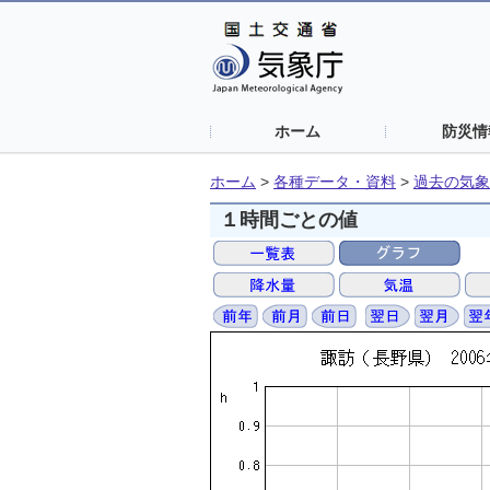
ホーム
防災情
ホーム
>
各種データ・資料
>
過去の気象
１時間ごとの値