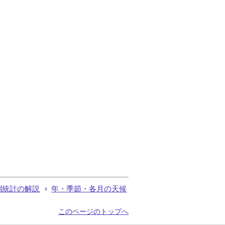
測統計の解説
年・季節・各月の天候
このページのトップへ