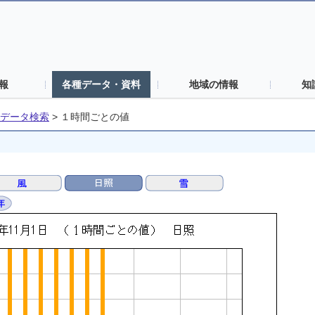
報
各種データ・資料
地域の情報
知
データ検索
>
１時間ごとの値