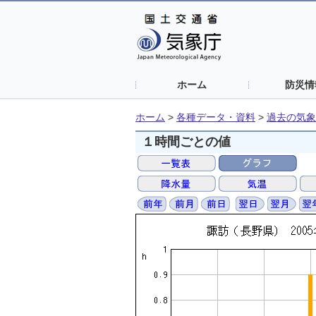
ホーム
防災情
ホーム
>
各種データ・資料
>
過去の気象
１時間ごとの値