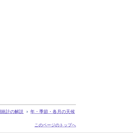
測統計の解説
年・季節・各月の天候
このページのトップへ