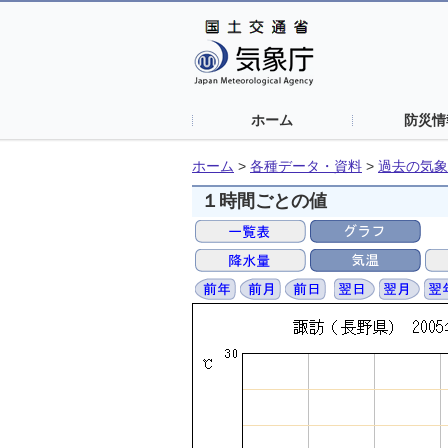
ホーム
防災情
ホーム
>
各種データ・資料
>
過去の気象
１時間ごとの値