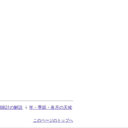
測統計の解説
年・季節・各月の天候
このページのトップへ