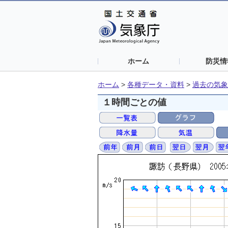
ホーム
防災情
ホーム
>
各種データ・資料
>
過去の気象
１時間ごとの値