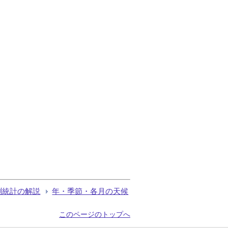
測統計の解説
年・季節・各月の天候
このページのトップへ