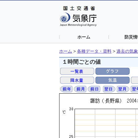
ホーム
防災情
ホーム
>
各種データ・資料
>
過去の気象
１時間ごとの値