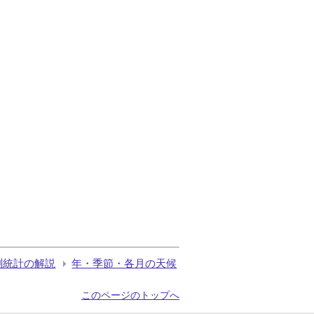
測統計の解説
年・季節・各月の天候
このページのトップへ