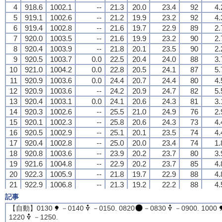
4
4
4
4
918.6
918.6
918.6
918.6
1002.1
1002.1
1002.1
1002.1
--
--
--
--
21.3
21.3
21.3
21.3
20.0
20.0
20.0
20.0
23.4
23.4
23.4
23.4
92
92
92
92
4.
4.
4.
4.
5
5
5
5
919.1
919.1
919.1
919.1
1002.6
1002.6
1002.6
1002.6
--
--
--
--
21.2
21.2
21.2
21.2
19.9
19.9
19.9
19.9
23.2
23.2
23.2
23.2
92
92
92
92
4.
4.
4.
4.
6
6
6
6
919.4
919.4
919.4
919.4
1002.8
1002.8
1002.8
1002.8
--
--
--
--
21.6
21.6
21.6
21.6
19.7
19.7
19.7
19.7
22.9
22.9
22.9
22.9
89
89
89
89
2.
2.
2.
2.
7
7
7
7
920.0
920.0
920.0
920.0
1003.5
1003.5
1003.5
1003.5
--
--
--
--
21.6
21.6
21.6
21.6
19.9
19.9
19.9
19.9
23.2
23.2
23.2
23.2
90
90
90
90
2.
2.
2.
2.
8
8
8
8
920.4
920.4
920.4
920.4
1003.9
1003.9
1003.9
1003.9
--
--
--
--
21.8
21.8
21.8
21.8
20.1
20.1
20.1
20.1
23.5
23.5
23.5
23.5
90
90
90
90
2.
2.
2.
2.
9
9
9
9
920.5
920.5
920.5
920.5
1003.7
1003.7
1003.7
1003.7
0.0
0.0
0.0
0.0
22.5
22.5
22.5
22.5
20.4
20.4
20.4
20.4
24.0
24.0
24.0
24.0
88
88
88
88
3.
3.
3.
3.
10
10
10
10
921.0
921.0
921.0
921.0
1004.2
1004.2
1004.2
1004.2
0.0
0.0
0.0
0.0
22.8
22.8
22.8
22.8
20.5
20.5
20.5
20.5
24.1
24.1
24.1
24.1
87
87
87
87
5.
5.
5.
5.
11
11
11
11
920.9
920.9
920.9
920.9
1003.6
1003.6
1003.6
1003.6
0.0
0.0
0.0
0.0
24.4
24.4
24.4
24.4
20.7
20.7
20.7
20.7
24.4
24.4
24.4
24.4
80
80
80
80
4.
4.
4.
4.
12
12
12
12
920.9
920.9
920.9
920.9
1003.6
1003.6
1003.6
1003.6
--
--
--
--
24.2
24.2
24.2
24.2
20.9
20.9
20.9
20.9
24.7
24.7
24.7
24.7
82
82
82
82
5.
5.
5.
5.
13
13
13
13
920.4
920.4
920.4
920.4
1003.1
1003.1
1003.1
1003.1
0.0
0.0
0.0
0.0
24.1
24.1
24.1
24.1
20.6
20.6
20.6
20.6
24.3
24.3
24.3
24.3
81
81
81
81
3.
3.
3.
3.
14
14
14
14
920.3
920.3
920.3
920.3
1002.6
1002.6
1002.6
1002.6
--
--
--
--
25.5
25.5
25.5
25.5
21.0
21.0
21.0
21.0
24.9
24.9
24.9
24.9
76
76
76
76
2.
2.
2.
2.
15
15
15
15
920.1
920.1
920.1
920.1
1002.3
1002.3
1002.3
1002.3
--
--
--
--
25.8
25.8
25.8
25.8
20.6
20.6
20.6
20.6
24.3
24.3
24.3
24.3
73
73
73
73
4.
4.
4.
4.
16
16
16
16
920.5
920.5
920.5
920.5
1002.9
1002.9
1002.9
1002.9
--
--
--
--
25.1
25.1
25.1
25.1
20.1
20.1
20.1
20.1
23.5
23.5
23.5
23.5
74
74
74
74
4.
4.
4.
4.
17
17
17
17
920.4
920.4
920.4
920.4
1002.8
1002.8
1002.8
1002.8
--
--
--
--
25.0
25.0
25.0
25.0
20.0
20.0
20.0
20.0
23.4
23.4
23.4
23.4
74
74
74
74
1.
1.
1.
1.
18
18
18
18
920.8
920.8
920.8
920.8
1003.6
1003.6
1003.6
1003.6
--
--
--
--
23.9
23.9
23.9
23.9
20.2
20.2
20.2
20.2
23.7
23.7
23.7
23.7
80
80
80
80
3.
3.
3.
3.
19
19
19
19
921.6
921.6
921.6
921.6
1004.8
1004.8
1004.8
1004.8
--
--
--
--
22.9
22.9
22.9
22.9
20.2
20.2
20.2
20.2
23.7
23.7
23.7
23.7
85
85
85
85
4.
4.
4.
4.
20
20
20
20
922.3
922.3
922.3
922.3
1005.9
1005.9
1005.9
1005.9
--
--
--
--
21.8
21.8
21.8
21.8
19.7
19.7
19.7
19.7
22.9
22.9
22.9
22.9
88
88
88
88
4.
4.
4.
4.
21
21
21
21
922.9
922.9
922.9
922.9
1006.8
1006.8
1006.8
1006.8
--
--
--
--
21.3
21.3
21.3
21.3
19.2
19.2
19.2
19.2
22.2
22.2
22.2
22.2
88
88
88
88
4.
4.
4.
4.
22
22
22
22
923.3
923.3
923.3
923.3
1007.4
1007.4
1007.4
1007.4
--
--
--
--
20.8
20.8
20.8
20.8
18.9
18.9
18.9
18.9
21.8
21.8
21.8
21.8
89
89
89
89
4.
4.
4.
4.
記事
23
23
23
23
922.9
922.9
922.9
922.9
1007.0
1007.0
1007.0
1007.0
--
--
--
--
20.6
20.6
20.6
20.6
18.9
18.9
18.9
18.9
21.8
21.8
21.8
21.8
90
90
90
90
1.
1.
1.
1.
【自動】0130
－0140
－0150. 0820
－0830
－0900. 1000
24
24
24
24
923.1
923.1
923.1
923.1
1007.2
1007.2
1007.2
1007.2
--
--
--
--
20.6
20.6
20.6
20.6
19.3
19.3
19.3
19.3
22.4
22.4
22.4
22.4
92
92
92
92
1.
1.
1.
1.
1220
－1250.