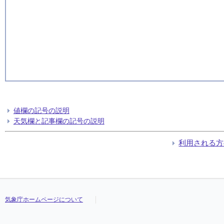
値欄の記号の説明
天気欄と記事欄の記号の説明
利用される方
気象庁ホームページについて