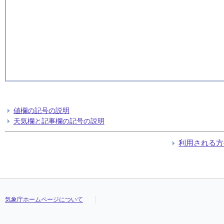
値欄の記号の説明
天気欄と記事欄の記号の説明
利用される方
気象庁ホームページについて