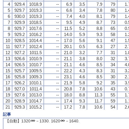
4
4
4
4
929.4
929.4
929.4
929.4
1018.9
1018.9
1018.9
1018.9
--
--
--
--
6.9
6.9
6.9
6.9
3.5
3.5
3.5
3.5
7.9
7.9
7.9
7.9
79
79
79
79
1.
1.
1.
1.
5
5
5
5
929.7
929.7
929.7
929.7
1019.3
1019.3
1019.3
1019.3
--
--
--
--
6.6
6.6
6.6
6.6
3.4
3.4
3.4
3.4
7.8
7.8
7.8
7.8
80
80
80
80
1.
1.
1.
1.
6
6
6
6
930.0
930.0
930.0
930.0
1019.3
1019.3
1019.3
1019.3
--
--
--
--
7.4
7.4
7.4
7.4
4.0
4.0
4.0
4.0
8.1
8.1
8.1
8.1
79
79
79
79
1.
1.
1.
1.
7
7
7
7
929.9
929.9
929.9
929.9
1018.5
1018.5
1018.5
1018.5
--
--
--
--
9.5
9.5
9.5
9.5
4.9
4.9
4.9
4.9
8.7
8.7
8.7
8.7
73
73
73
73
0.
0.
0.
0.
8
8
8
8
929.7
929.7
929.7
929.7
1017.6
1017.6
1017.6
1017.6
--
--
--
--
11.5
11.5
11.5
11.5
5.2
5.2
5.2
5.2
8.8
8.8
8.8
8.8
65
65
65
65
0.
0.
0.
0.
9
9
9
9
929.2
929.2
929.2
929.2
1016.2
1016.2
1016.2
1016.2
--
--
--
--
14.0
14.0
14.0
14.0
5.9
5.9
5.9
5.9
9.3
9.3
9.3
9.3
58
58
58
58
1.
1.
1.
1.
10
10
10
10
928.5
928.5
928.5
928.5
1014.4
1014.4
1014.4
1014.4
--
--
--
--
17.0
17.0
17.0
17.0
5.6
5.6
5.6
5.6
9.1
9.1
9.1
9.1
47
47
47
47
1.
1.
1.
1.
11
11
11
11
927.7
927.7
927.7
927.7
1012.4
1012.4
1012.4
1012.4
--
--
--
--
20.1
20.1
20.1
20.1
0.5
0.5
0.5
0.5
6.3
6.3
6.3
6.3
27
27
27
27
2.
2.
2.
2.
12
12
12
12
927.2
927.2
927.2
927.2
1011.5
1011.5
1011.5
1011.5
--
--
--
--
21.0
21.0
21.0
21.0
3.2
3.2
3.2
3.2
7.7
7.7
7.7
7.7
31
31
31
31
1.
1.
1.
1.
13
13
13
13
926.6
926.6
926.6
926.6
1010.9
1010.9
1010.9
1010.9
--
--
--
--
21.1
21.1
21.1
21.1
3.8
3.8
3.8
3.8
8.0
8.0
8.0
8.0
32
32
32
32
3.
3.
3.
3.
14
14
14
14
926.5
926.5
926.5
926.5
1010.7
1010.7
1010.7
1010.7
--
--
--
--
21.1
21.1
21.1
21.1
4.6
4.6
4.6
4.6
8.5
8.5
8.5
8.5
34
34
34
34
4.
4.
4.
4.
15
15
15
15
925.7
925.7
925.7
925.7
1009.5
1009.5
1009.5
1009.5
--
--
--
--
22.2
22.2
22.2
22.2
4.3
4.3
4.3
4.3
8.3
8.3
8.3
8.3
31
31
31
31
3.
3.
3.
3.
16
16
16
16
925.8
925.8
925.8
925.8
1009.3
1009.3
1009.3
1009.3
--
--
--
--
23.1
23.1
23.1
23.1
4.6
4.6
4.6
4.6
8.5
8.5
8.5
8.5
30
30
30
30
2.
2.
2.
2.
17
17
17
17
926.2
926.2
926.2
926.2
1010.1
1010.1
1010.1
1010.1
--
--
--
--
21.9
21.9
21.9
21.9
5.8
5.8
5.8
5.8
9.2
9.2
9.2
9.2
35
35
35
35
3.
3.
3.
3.
18
18
18
18
927.0
927.0
927.0
927.0
1011.4
1011.4
1011.4
1011.4
--
--
--
--
20.8
20.8
20.8
20.8
7.8
7.8
7.8
7.8
10.6
10.6
10.6
10.6
43
43
43
43
0.
0.
0.
0.
19
19
19
19
927.6
927.6
927.6
927.6
1013.0
1013.0
1013.0
1013.0
--
--
--
--
18.0
18.0
18.0
18.0
8.8
8.8
8.8
8.8
11.3
11.3
11.3
11.3
55
55
55
55
1.
1.
1.
1.
20
20
20
20
928.9
928.9
928.9
928.9
1014.7
1014.7
1014.7
1014.7
--
--
--
--
17.4
17.4
17.4
17.4
9.3
9.3
9.3
9.3
11.7
11.7
11.7
11.7
59
59
59
59
1.
1.
1.
1.
21
21
21
21
929.3
929.3
929.3
929.3
1015.2
1015.2
1015.2
1015.2
--
--
--
--
17.2
17.2
17.2
17.2
7.8
7.8
7.8
7.8
10.6
10.6
10.6
10.6
54
54
54
54
2.
2.
2.
2.
22
22
22
22
929.3
929.3
929.3
929.3
1015.8
1015.8
1015.8
1015.8
--
--
--
--
15.3
15.3
15.3
15.3
8.3
8.3
8.3
8.3
10.9
10.9
10.9
10.9
63
63
63
63
2.
2.
2.
2.
記事
23
23
23
23
929.1
929.1
929.1
929.1
1015.7
1015.7
1015.7
1015.7
--
--
--
--
15.1
15.1
15.1
15.1
8.1
8.1
8.1
8.1
10.8
10.8
10.8
10.8
63
63
63
63
1.
1.
1.
1.
【自動】1320
－1330. 1620
－1640.
24
24
24
24
929.4
929.4
929.4
929.4
1016.4
1016.4
1016.4
1016.4
--
--
--
--
14.0
14.0
14.0
14.0
8.4
8.4
8.4
8.4
11.0
11.0
11.0
11.0
69
69
69
69
1.
1.
1.
1.