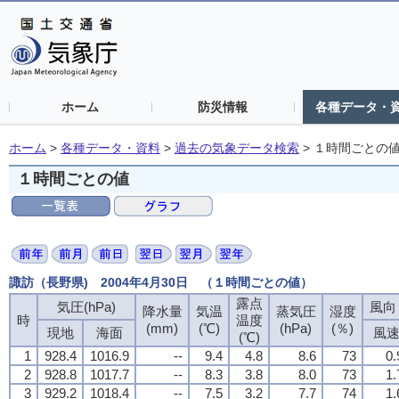
ホーム
防災情報
各種データ・
ホーム
>
各種データ・資料
>
過去の気象データ検索
>
１時間ごとの
１時間ごとの値
諏訪（長野県) 2004年4月30日 （１時間ごとの値）
露点
露点
露点
露点
気圧(hPa)
気圧(hPa)
気圧(hPa)
気圧(hPa)
風向・
風向・
風向・
風向・
降水量
降水量
降水量
降水量
気温
気温
気温
気温
蒸気圧
蒸気圧
蒸気圧
蒸気圧
湿度
湿度
湿度
湿度
時
時
時
時
温度
温度
温度
温度
(mm)
(mm)
(mm)
(mm)
(℃)
(℃)
(℃)
(℃)
(hPa)
(hPa)
(hPa)
(hPa)
(％)
(％)
(％)
(％)
現地
現地
現地
現地
海面
海面
海面
海面
風
風
風
風
(℃)
(℃)
(℃)
(℃)
1
1
1
1
928.4
928.4
928.4
928.4
1016.9
1016.9
1016.9
1016.9
--
--
--
--
9.4
9.4
9.4
9.4
4.8
4.8
4.8
4.8
8.6
8.6
8.6
8.6
73
73
73
73
0.
0.
0.
0.
2
2
2
2
928.8
928.8
928.8
928.8
1017.7
1017.7
1017.7
1017.7
--
--
--
--
8.3
8.3
8.3
8.3
3.8
3.8
3.8
3.8
8.0
8.0
8.0
8.0
73
73
73
73
1.
1.
1.
1.
3
3
3
3
929.2
929.2
929.2
929.2
1018.4
1018.4
1018.4
1018.4
--
--
--
--
7.5
7.5
7.5
7.5
3.2
3.2
3.2
3.2
7.7
7.7
7.7
7.7
74
74
74
74
1.
1.
1.
1.