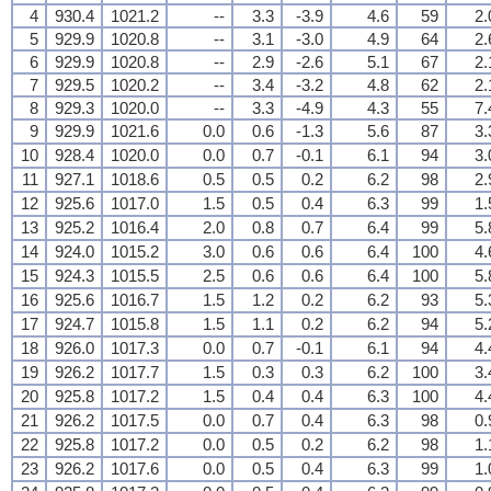
4
930.4
1021.2
--
3.3
-3.9
4.6
59
2.
5
929.9
1020.8
--
3.1
-3.0
4.9
64
2.
6
929.9
1020.8
--
2.9
-2.6
5.1
67
2.
7
929.5
1020.2
--
3.4
-3.2
4.8
62
2.
8
929.3
1020.0
--
3.3
-4.9
4.3
55
7.
9
929.9
1021.6
0.0
0.6
-1.3
5.6
87
3.
10
928.4
1020.0
0.0
0.7
-0.1
6.1
94
3.
11
927.1
1018.6
0.5
0.5
0.2
6.2
98
2.
12
925.6
1017.0
1.5
0.5
0.4
6.3
99
1.
13
925.2
1016.4
2.0
0.8
0.7
6.4
99
5.
14
924.0
1015.2
3.0
0.6
0.6
6.4
100
4.
15
924.3
1015.5
2.5
0.6
0.6
6.4
100
5.
16
925.6
1016.7
1.5
1.2
0.2
6.2
93
5.
17
924.7
1015.8
1.5
1.1
0.2
6.2
94
5.
18
926.0
1017.3
0.0
0.7
-0.1
6.1
94
4.
19
926.2
1017.7
1.5
0.3
0.3
6.2
100
3.
20
925.8
1017.2
1.5
0.4
0.4
6.3
100
4.
21
926.2
1017.5
0.0
0.7
0.4
6.3
98
0.
22
925.8
1017.2
0.0
0.5
0.2
6.2
98
1.
23
926.2
1017.6
0.0
0.5
0.4
6.3
99
1.