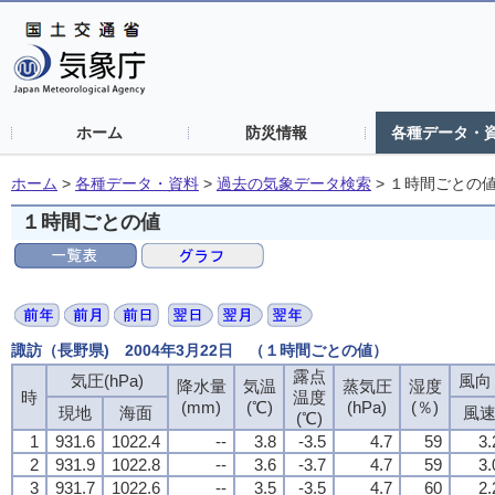
ホーム
防災情報
各種データ・
ホーム
>
各種データ・資料
>
過去の気象データ検索
>
１時間ごとの
１時間ごとの値
諏訪（長野県) 2004年3月22日 （１時間ごとの値）
露点
気圧(hPa)
風向・
降水量
気温
蒸気圧
湿度
時
温度
(mm)
(℃)
(hPa)
(％)
現地
海面
風
(℃)
1
931.6
1022.4
--
3.8
-3.5
4.7
59
3.
2
931.9
1022.8
--
3.6
-3.7
4.7
59
3.
3
931.7
1022.6
--
3.5
-3.5
4.7
60
2.