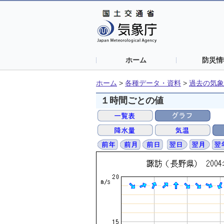
ホーム
防災情
ホーム
>
各種データ・資料
>
過去の気象
１時間ごとの値