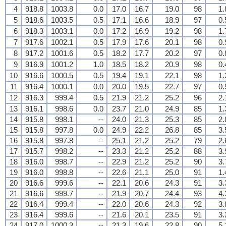
4
918.8
1003.8
0.0
17.0
16.7
19.0
98
1.
5
918.6
1003.5
0.5
17.1
16.6
18.9
97
0.
6
918.3
1003.1
0.0
17.2
16.9
19.2
98
1.
7
917.6
1002.1
0.5
17.9
17.6
20.1
98
0.
8
917.2
1001.6
0.5
18.2
17.7
20.2
97
0.
9
916.9
1001.2
1.0
18.5
18.2
20.9
98
0.
10
916.6
1000.5
0.5
19.4
19.1
22.1
98
1.
11
916.4
1000.1
0.0
20.0
19.5
22.7
97
0.
12
916.3
999.4
0.5
21.9
21.2
25.2
96
2.
13
916.1
998.6
0.0
23.7
21.0
24.9
85
1.
14
915.8
998.1
--
24.0
21.3
25.3
85
2.
15
915.8
997.8
0.0
24.9
22.2
26.8
85
3.
16
915.8
997.8
--
25.1
21.2
25.2
79
2.
17
915.7
998.2
--
23.3
21.2
25.2
88
3.
18
916.0
998.7
--
22.9
21.2
25.2
90
3.
19
916.0
998.8
--
22.6
21.1
25.0
91
1.
20
916.6
999.6
--
22.1
20.6
24.3
91
3.
21
916.6
999.7
--
21.9
20.7
24.4
93
4.
22
916.4
999.4
--
22.0
20.6
24.3
92
3.
23
916.4
999.6
--
21.6
20.1
23.5
91
3.
24
917.0
1000.3
--
21.3
19.6
22.8
90
5.