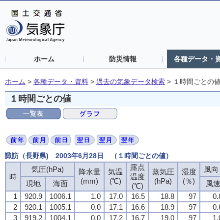
ホーム
防災情報
各種データ・
ホーム
>
各種データ・資料
>
過去の気象データ検索
>
１時間ごとの
１時間ごとの値
諏訪（長野県) 2003年6月28日 （１時間ごとの値）
露点
気圧(hPa)
風向・
降水量
気温
蒸気圧
湿度
時
温度
(mm)
(℃)
(hPa)
(％)
現地
海面
風
(℃)
1
920.9
1006.1
1.0
17.0
16.5
18.8
97
0.
2
920.1
1005.1
0.0
17.1
16.6
18.9
97
0.
3
919.2
1004.1
0.0
17.2
16.7
19.0
97
1.