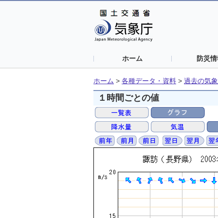
ホーム
防災情
ホーム
>
各種データ・資料
>
過去の気象
１時間ごとの値