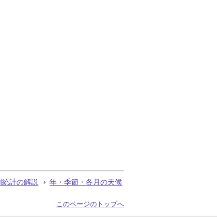
測統計の解説
年・季節・各月の天候
このページのトップへ