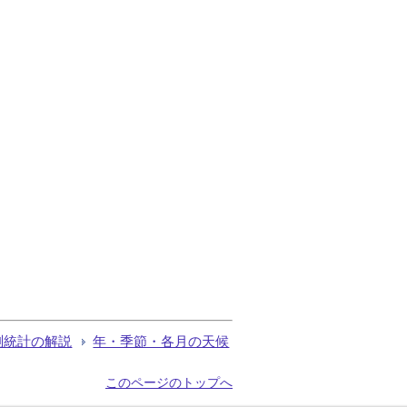
測統計の解説
年・季節・各月の天候
このページのトップへ