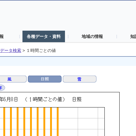
報
各種データ・資料
地域の情報
知
データ検索
>
１時間ごとの値