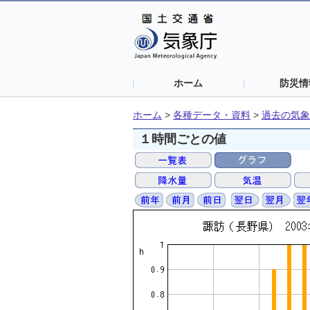
ホーム
防災情
ホーム
>
各種データ・資料
>
過去の気象
１時間ごとの値